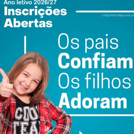
 Paredes, que irá agora determinar as medidas de coação
ewsletter do Imediato
ail e obtenha de forma regular a informação
atualizada.
do com os
termos e condições