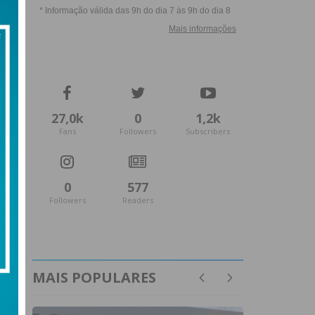
27,0k
0
1,2k
Fans
Followers
Subscribers
0
577
Followers
Readers
MAIS POPULARES