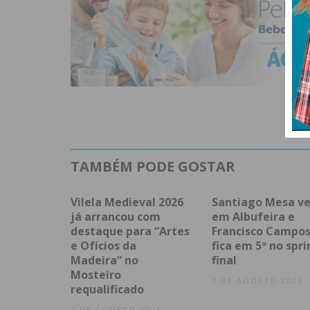
TAMBÉM PODE GOSTAR
Vilela Medieval 2026
Santiago Mesa v
já arrancou com
em Albufeira e
destaque para “Artes
Francisco Campo
e Ofícios da
fica em 5º no spri
Madeira” no
final
Mosteiro
7 DE AGOSTO 2026
requalificado
7 DE AGOSTO 2026