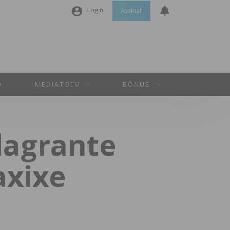
Login
Assinar
Nome de utilizador ou email
*
Senha
*
O
IMEDIATOTV
BÓNUS
Manter sessão
lagrante
INICIAR SESSÃO
axixe
Perdeu a sua senha?