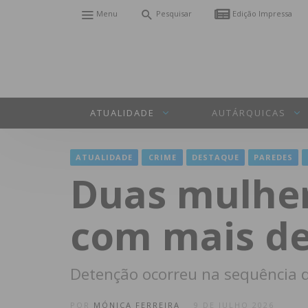
Menu
Pesquisar
Edição Impressa
ATUALIDADE
AUTÁRQUICAS
ATUALIDADE
CRIME
DESTAQUE
PAREDES
Duas mulher
com mais de
Detenção ocorreu na sequência d
POR
MÓNICA FERREIRA
9 DE JULHO 2026