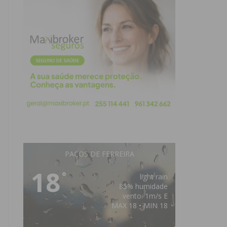
PAÇOS DE FERREIRA
18
°
light rain
85% humidade
vento: 1m/s E
MAX 18 • MIN 18