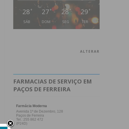
28
27
28
29
°
°
°
°
SÁB
DOM
SEG
TER
ALTERAR
FARMACIAS DE SERVIÇO EM
PAÇOS DE FERREIRA