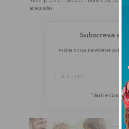
foram já comunicados ao Tribunal Judicial de
adequadas.
Subscreva a n
Assine nossa newsletter por e-m
Eu li e concor