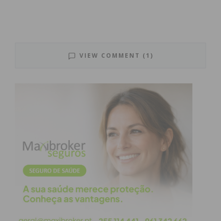
tenha especial atenção para o reequilíbrio da
coesão territorial para a região”.
Afirmando a heterogeneidade da região, onde é
preciso apoiar o investimento e de fixar e manter
VIEW COMMENT (1)
pessoas qualificadas, a ministra Ana Abrunhosa
apontou esta nova marca como “uma oportunidade
do território se dar a conhecer e uma forma de se
manter unido”.
Subscreva a newsletter do
Imediato
Assine nossa newsletter por e-mail e
obtenha de forma regular a informação