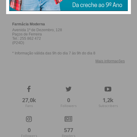
FERREIRA
27,0k
0
1,2k
Fans
Followers
Subscribers
0
577
Followers
Readers