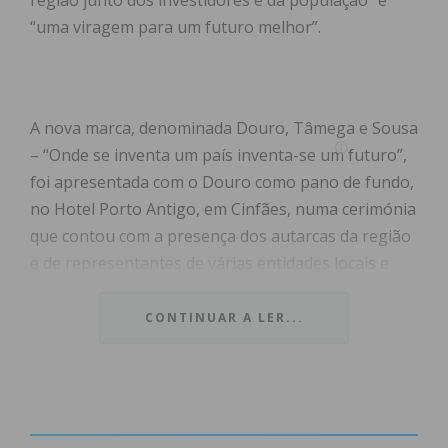
região junto dos investidores e da população” e
“uma viragem para um futuro melhor”.
A nova marca, denominada Douro, Tâmega e Sousa
– “Onde se inventa um país inventa-se um futuro”,
foi apresentada com o Douro como pano de fundo,
no Hotel Porto Antigo, em Cinfães, numa cerimónia
que contou com a presença dos autarcas da região
e de representantes de várias entidades locais e
nacionais, caso de António Cunha, presidente da
CCDR-N e de Ana Abrunhosa, a ministra da Coesão
CONTINUAR A LER...
Territorial.
Segundo Pedro Machado, presidente da CIM do
Tâmega e Sousa, e também autarca do concelho de