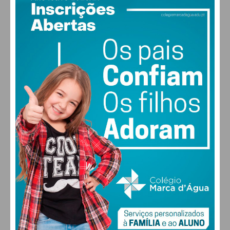
PAÇOS DE FERREIRA
16
°
scattered clouds
92% humidade
vento: 1m/s ESE
MAX 16 • MIN 16
28
27
28
29
°
°
°
°
SÁB
DOM
SEG
TER
ALTERAR
FARMACIAS DE SERVIÇO EM PAÇOS DE