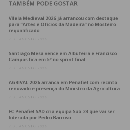
Lousada, a nova marca pretende ser “forte e
TAMBÉM PODE GOSTAR
distintiva”, “para identificar e valorizar a região
junto dos investidores e da população”.
Vilela Medieval 2026 já arrancou com destaque
para “Artes e Ofícios da Madeira” no Mosteiro
requalificado
“Com esta marca pretendemos explorar esta
identidade que existe neste território, porque,
7 DE AGOSTO 2026
apesar da diversidade que existe, há também e tem
Santiago Mesa vence em Albufeira e Francisco
que haver unidade. Essa unidade sente-se e isso é
Campos fica em 5º no sprint final
muito importante nos conselhos intermunicipais”,
7 DE AGOSTO 2026
referiu Pedro Machado, destacando o “consenso”
que tem existido entre os autarcas dos 11
AGRIVAL 2026 arranca em Penafiel com recinto
municípios que compõem a CIM Tâmega e Sousa
renovado e presença do Ministro da Agricultura
em várias matérias, “mesmo nas mais difíceis”.
7 DE AGOSTO 2026
Aproveitando a presença da ministra Ana
FC Penafiel SAD cria equipa Sub-23 que vai ser
Abrunhosa na cerimónia, Pedro Machado pediu
liderada por Pedro Barroso
que “acarinhe o território do Tâmega e Sousa e
7 DE AGOSTO 2026