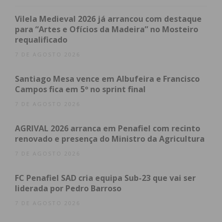
Vilela Medieval 2026 já arrancou com destaque
para “Artes e Ofícios da Madeira” no Mosteiro
Subscreva a newsletter do
requalificado
Imediato
7 DE AGOSTO 2026
Assine nossa newsletter por e-mail e
Santiago Mesa vence em Albufeira e Francisco
obtenha de forma regular a informação
Campos fica em 5º no sprint final
atualizada.
7 DE AGOSTO 2026
AGRIVAL 2026 arranca em Penafiel com recinto
renovado e presença do Ministro da Agricultura
7 DE AGOSTO 2026
Eu li e concordo com os
termos e
FC Penafiel SAD cria equipa Sub-23 que vai ser
condições
liderada por Pedro Barroso
7 DE AGOSTO 2026