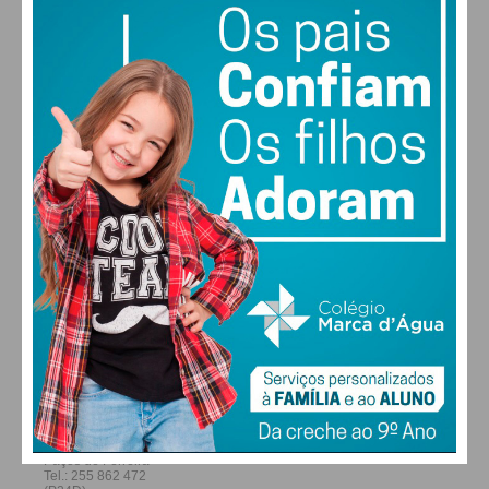
28
27
29
29
°
°
°
°
SÁB
DOM
SEG
TER
ALTERAR
FARMACIAS DE SERVIÇO EM PAÇOS DE
FERREIRA