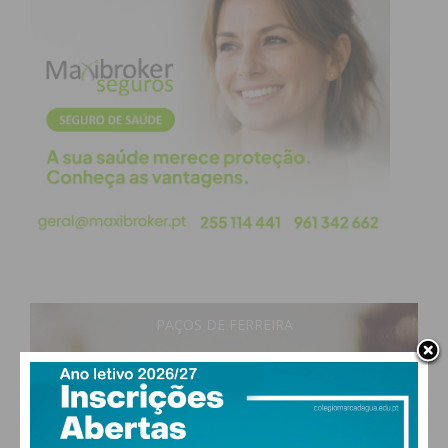
PAÇOS DE FERREIRA
19
°
clear sky
80% humidade
vento: 0m/s E
MAX 19 • MIN 19