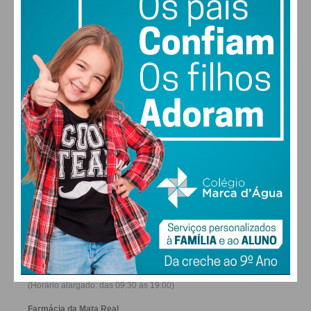
28
27
28
30
°
°
°
°
SÁB
DOM
SEG
TER
ALTERAR
FARMACIAS DE SERVIÇO EM PAÇOS DE
FERREIRA