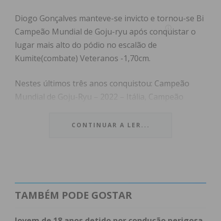
Diogo Gonçalves manteve-se invicto e tornou-se Bi
Campeão Mundial de Goju-ryu após conquistar o
lugar mais alto do pódio no escalão de
Kumite(combate) Veteranos -1,70cm.
Nestes últimos três anos conquistou: Campeão
Mundial de Goju-Ryu – 2022 – Itália, Campeão
Europeu de Goju-Ryu(individual e equipas Sénior) –
2023 – Bélgica, Campeão Mundial de Goju-Ryu –
CONTINUAR A LER...
2024 – Áustria.
Subscreva a newsletter do
TAMBÉM PODE GOSTAR
Imediato
Jovem de 18 anos detido por condução perigosa