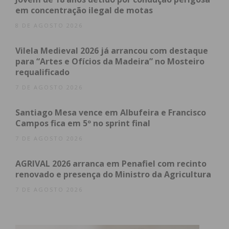
Assine nossa newsletter por e-mail e
em concentração ilegal de motas
obtenha de forma regular a informação
8 DE AGOSTO 2026
atualizada.
Vilela Medieval 2026 já arrancou com destaque
para “Artes e Ofícios da Madeira” no Mosteiro
requalificado
7 DE AGOSTO 2026
Eu li e concordo com os
termos e
condições
Santiago Mesa vence em Albufeira e Francisco
Campos fica em 5º no sprint final
7 DE AGOSTO 2026
AGRIVAL 2026 arranca em Penafiel com recinto
renovado e presença do Ministro da Agricultura
7 DE AGOSTO 2026