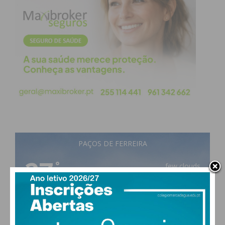
PAÇOS DE FERREIRA
27
°
few clouds
57% humidade
vento: 2m/s OSO
MAX 27 • MIN 27