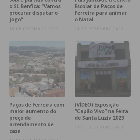
o SL Benfica: “Vamos
Escolar de Paços de
Assine nossa newsletter por e-mail e
procurar disputar o
Ferreira para animar
obtenha de forma regular a informação
jogo”
o Natal
atualizada.
15 DE DEZEMBRO 2023
14 DE DEZEMBRO 2023
Eu li e concordo com os
termos e
condições
Paços de Ferreira com
(VÍDEO) Exposição
maior aumento do
“Capão Vivo” na Feira
preço de
de Santa Luzia 2023
arrendamento de
13 DE DEZEMBRO 2023
casa