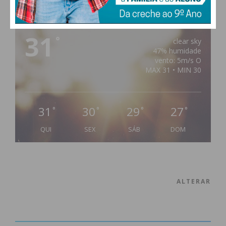
PAÇOS DE FERREIRA
31
°
clear sky
47% humidade
vento: 5m/s O
MAX 31 • MIN 30
31
30
29
27
°
°
°
°
QUI
SEX
SÁB
DOM
ALTERAR