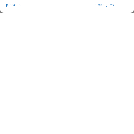
pessoais
Condições
MAIS PARA SI
FACEBOOK
TWITTER
YOUTUBE
INSTAGRAM
READERS
SERVIÇOS
SOBRE NÓS