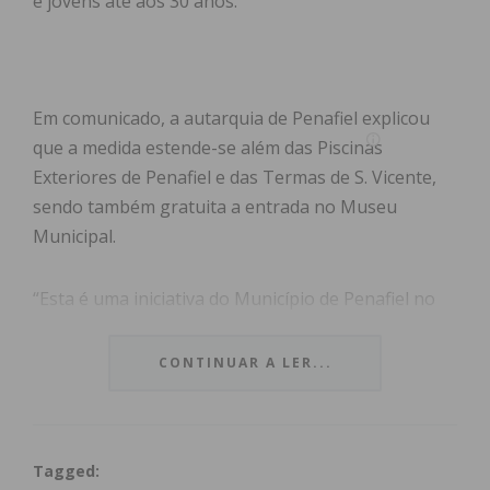
e jovens até aos 30 anos.
Em comunicado, a autarquia de Penafiel explicou
que a medida estende-se além das Piscinas
Exteriores de Penafiel e das Termas de S. Vicente,
sendo também gratuita a entrada no Museu
Municipal.
“Esta é uma iniciativa do Município de Penafiel no
âmbito do programa ‘descontos e borlas’ do
Instituto Português do Desporto e Juventude
CONTINUAR A LER...
(IPDJ)”, referiu a Câmara Municipal de Penafiel.
Já em Paços de Ferreira, as crianças e jovens até
Tagged:
aos 30 anos não pagam entrada nas piscinas