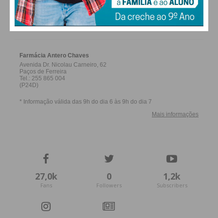
Imediato
FARMACIAS DE SERVIÇO EM PAÇOS DE
FERREIRA
Assine nossa newsletter por e-mail e
obtenha de forma regular a informação
atualizada.
Eu li e concordo com os
termos e
condições
27,0k
0
1,2k
Fans
Followers
Subscribers