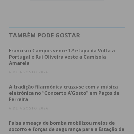
de Escolas de Frazão estiveram agentes dos
diversos serviços com presença no concelho, que
demonstraram as suas capacidades, equipamentos
e falaram aos mais jovens missão que
TAMBÉM PODE GOSTAR
desempenham todos os dias.
Francisco Campos vence 1.ª etapa da Volta a
Contactaram com a comunidade escolar os
Portugal e Rui Oliveira veste a Camisola
Amarela
Bombeiros Voluntários de Paços de Ferreira,
diversas equipas da GNR, a delegação da Cruz
6 DE AGOSTO 2026
Vermelha Portuguesa de Frazão, assim como a
A tradição filarmónica cruza-se com a música
Polícia Municipal e Serviço Municipal de Proteção
eletrónica no “Concerto A’Gosto” em Paços de
Civil.
Ferreira
6 DE AGOSTO 2026
“Aos longos dos próximos dias estas atividades
prosseguirão em mais escolas do nosso concelho,
Falsa ameaça de bomba mobilizou meios de
envolvendo toda a comunidade”, garantiu a
socorro e forças de segurança para a Estação de