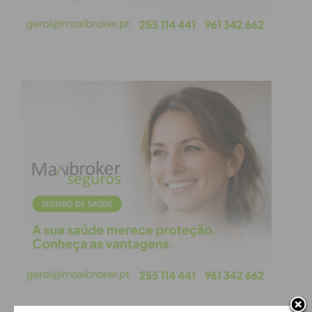
Comemora-se a 1 de março o
Dia da Proteção Civil
,
instituído a nível mundial pela OIPC e a nível
nacional por Despacho do Ministro da
Administração Interna.
“Em Portugal e no mundo, a comemoração da data
tem como propósito sensibilizar os vários países
para a importância da desta área, prestar tributo a
todos os agentes e promover a reflexão e o diálogo
em torno dos riscos a que populações e territórios
estão sujeitos; e o papel que cabe a cada um de
nós, cidadãos, no esforço coletivo de criação de
comunidades resilientes a catástrofes”, indica a
Autoridade Nacional de Emergência e Proteção
Civil
, em comunicado.