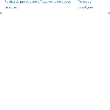
Política de privacidade e Tratamento de dados
Termos e
pessoais
Condições
MAIS PARA SI
FACEBOOK
TWITTER
YOUTUBE
INSTAGRAM
READERS
SERVIÇOS
SOBRE NÓS