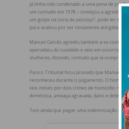
já tinha sido condenado a uma pena de prisão
um cunhado em 1978 – começou a agredi-la. “Fo
um golpe na zona do pescoço”, pode ler-se na
pai e acabou por ser novamente atingida na z
Manuel Garcês agrediu também a ex-companhei
apercebeu do sucedido e veio em socorro da f
mulheres, dizendo, contudo que ia comprar um
Para o Tribunal ficou provado que Manuel Gar
reconheceu durante o julgamento. O homem f
seis meses por dois crimes de homicídio na fo
doméstica, ameaça agravada, dano e detenção
Tem ainda que pagar uma indemnização de 30 mi