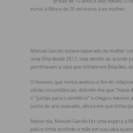
prisão de 10 anos e seis meses. O
euros à filha e de 20 mil euros à ex-mulher.
Manuel Garcês estava separado da mulher co
uma filha desde 2017, mas devido ao acordo jud
partilhavam a casa que tinham em Bitarães, el
O homem, que nunca aceitou o fim do relacio
várias circunstâncias, dizendo-lhe que “havia d
ir “juntas para o cemitério” e chegou mesmo a
junho do ano passado, altura em que tinha qu
Nesse dia, Manuel Garcês fez uma espera à fil
pais e tinha acolhido a mãe em sua casa qua