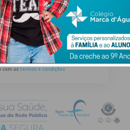
ewsletter do Imediato
ail e obtenha de forma regular a informação
atualizada.
do com os
termos e condições