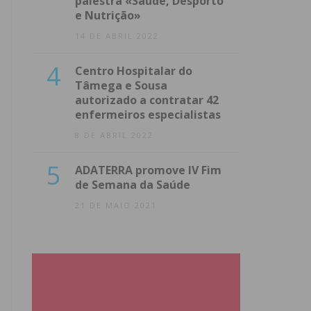
palestra «Saúde, Desporto
e Nutrição»
14 DE ABRIL 2022
4
Centro Hospitalar do
Tâmega e Sousa
autorizado a contratar 42
enfermeiros especialistas
8 DE ABRIL 2022
5
ADATERRA promove IV Fim
de Semana da Saúde
21 DE MAIO 2021