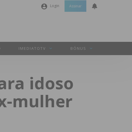
Login
Assinar
Nome de utilizador ou email
*
Senha
*
O
IMEDIATOTV
BÓNUS
Manter sessão
ara idoso
INICIAR SESSÃO
ex-mulher
Perdeu a sua senha?