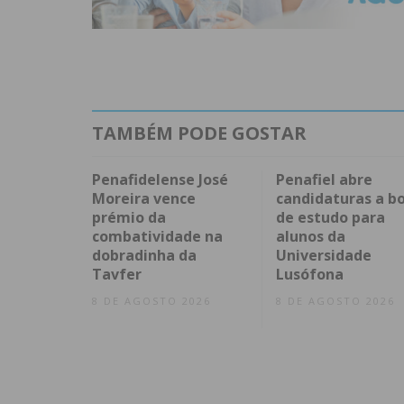
TAMBÉM PODE GOSTAR
Penafidelense José
Penafiel abre
Moreira vence
candidaturas a bo
prémio da
de estudo para
combatividade na
alunos da
dobradinha da
Universidade
Tavfer
Lusófona
8 DE AGOSTO 2026
8 DE AGOSTO 2026