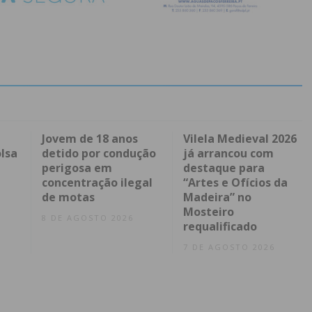
Jovem de 18 anos
Vilela Medieval 2026
lsa
detido por condução
já arrancou com
perigosa em
destaque para
concentração ilegal
“Artes e Ofícios da
de motas
Madeira” no
Mosteiro
8 DE AGOSTO 2026
requalificado
7 DE AGOSTO 2026