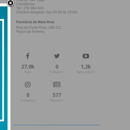
27,0k
0
1,2k
Fans
Followers
Subscribers
0
577
Followers
Readers