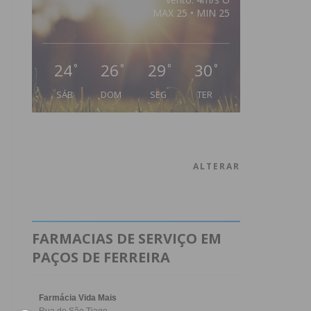
MAX 25 • MIN 25
24
26
29
30
°
°
°
°
SÁB
DOM
SEG
TER
ALTERAR
FARMACIAS DE SERVIÇO EM
PAÇOS DE FERREIRA