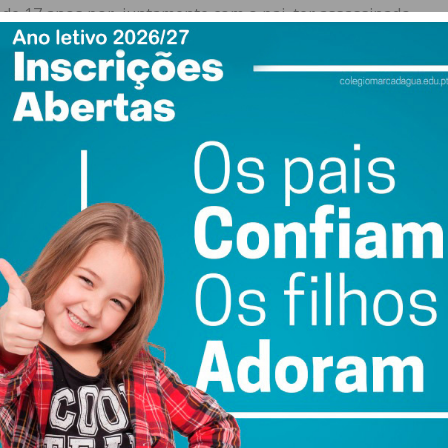
 de 17 anos por, juntamente com o pai, ter assassinado
i na sua direção, agarrou-a pelos cabelos e desferiu-lhe
 acusação. A filha tentou defender-se das agressões do
ona dos braços e pescoço.
ra, com dois golpes na cabeça, quando esta se
ilha e só parou quando foi segurado por um familiar das
a caçadeira e “arrumar com todos”.
cês quis matar a mulher e a filha, como o mesmo
oi assim condenado a uma pena de prisão de 10 anos e
rma tentada, assim como pelos crimes de violência
 de arma proibida.
l euros à filha e de 20 mil euros à ex-mulher.