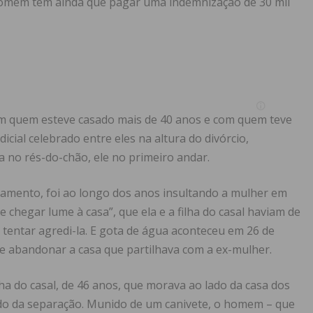
 homem tem ainda que pagar uma indemnização de 30 mil
m quem esteve casado mais de 40 anos e com quem teve
icial celebrado entre eles na altura do divórcio,
a no rés-do-chão, ele no primeiro andar.
namento, foi ao longo dos anos insultando a mulher em
e chegar lume à casa”, que ela e a filha do casal haviam de
 tentar agredi-la. E gota de água aconteceu em 26 de
e abandonar a casa que partilhava com a ex-mulher.
ha do casal, de 46 anos, que morava ao lado da casa dos
ndo da separação. Munido de um canivete, o homem – que