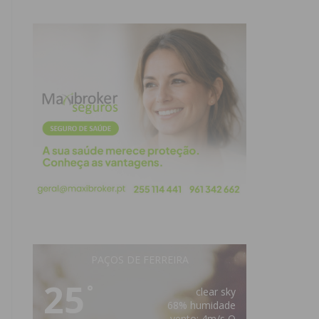
PAÇOS DE FERREIRA
25
°
clear sky
68% humidade
vento: 4m/s O