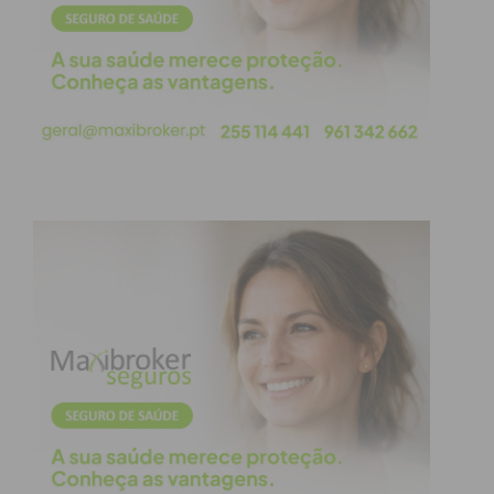
Programa Completo: Portugal Fashion
Experience 2026
Subscreva a newsletter do Imediato
Programa Completo:
Portugal Fashion
Experience 2026
1 de julho (Quarta-feira) | Paços de
Ferreira & Porto
Manhã (Paços de Ferreira):
Tour
Industrial exclusivo para a imprensa e
convidados, com visitas guiadas a
unidades fabris de referência e
contacto direto com o tecido