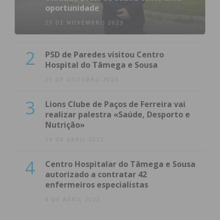
Subscreva a newsletter do
oportunidade
Imediato
23 DE NOVEMBRO 2023
Assine nossa newsletter por e-mail e
2
PSD de Paredes visitou Centro
obtenha de forma regular a informação
Hospital do Tâmega e Sousa
atualizada.
23 DE OUTUBRO 2023
3
Lions Clube de Paços de Ferreira vai
realizar palestra «Saúde, Desporto e
Nutrição»
Eu li e concordo com os
termos e
14 DE ABRIL 2022
condições
4
Centro Hospitalar do Tâmega e Sousa
autorizado a contratar 42
enfermeiros especialistas
8 DE ABRIL 2022