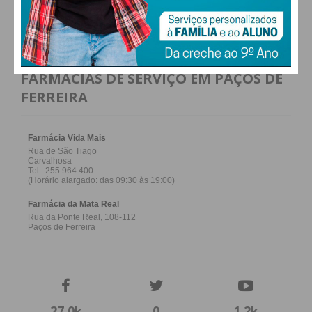
Conservas Vasco da Gama):
BLOOM
ALTERAR
Contest 2026 (powered by Salsa
Jeans)
e apresentações de jovens
talentos emergentes.
FARMACIAS DE SERVIÇO EM PAÇOS DE
Encerramento do dia:
Desfile da
FERREIRA
marca luso-britânica
Marques’Almeida.
3 e 4 de julho (Sexta-feira e Sábado) |
Porto
Local:
M-ODU: Matadouro, Outro
Destino Urbano.
Plataforma Principal:
Desfiles e
apresentações de nomes
consagrados, marcas emergentes e
projetos do
Portugal Fashion
27,0k
0
1,2k