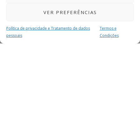
VER PREFERÊNCIAS
Política de privacidade e Tratamento de dados
Termos e
pessoais
Condições
MAIS PARA SI
FACEBOOK
TWITTER
YOUTUBE
INSTAGRAM
READERS
SERVIÇOS