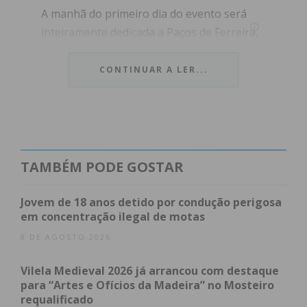
A manhã do primeiro dia do evento será
inteiramente dedicada a Paços de Ferreira,
território que servirá de palco a um
tour
industrial
especialmente desenhado para
CONTINUAR A LER...
a imprensa e convidados nacionais e
internacionais.
Esta iniciativa prevê a passagem e visita
guiada a
unidades fabris de referência
da
TAMBÉM PODE GOSTAR
região, proporcionando aos participantes
um contacto direto com o tecido produtivo
Jovem de 18 anos detido por condução perigosa
local. Segundo a organização do evento, o
em concentração ilegal de motas
objetivo desta ação passa por reforçar as
8 DE AGOSTO 2026
sinergias entre a criação de moda, a
Vilela Medieval 2026 já arrancou com destaque
produção em larga escala, o território e o
para “Artes e Ofícios da Madeira” no Mosteiro
conhecimento técnico (o
savoir-faire
).
requalificado