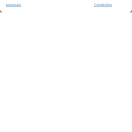
pessoais
Condições
MAIS PARA SI
FACEBOOK
TWITTER
YOUTUBE
INSTAGRAM
READERS
SERVIÇOS
SOBRE NÓS