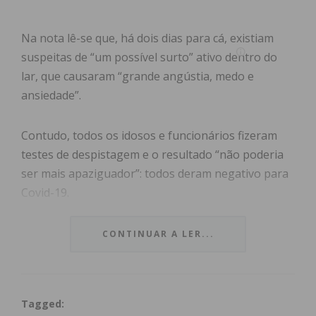
Na nota lê-se que, há dois dias para cá, existiam
suspeitas de “um possível surto” ativo dentro do
lar, que causaram “grande angústia, medo e
ansiedade”.
Contudo, todos os idosos e funcionários fizeram
testes de despistagem e o resultado “não poderia
ser mais apaziguador”: todos deram negativo para
Covid-19.
“Continuamos na luta”, rematou a direção da
CONTINUAR A LER...
Misericórdia de Freamunde.
Tagged: