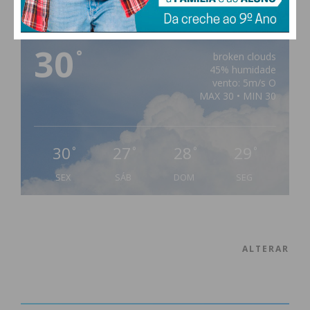
PAÇOS DE FERREIRA
30
°
broken clouds
45% humidade
vento: 5m/s O
MAX 30 • MIN 30
30
27
28
29
°
°
°
°
SEX
SÁB
DOM
SEG
ALTERAR