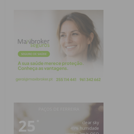
PAÇOS DE FERREIRA
25
°
clear sky
49% humidade
vento: 2m/s OSO