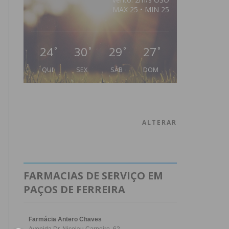
MAX 25 • MIN 25
24
30
29
27
°
°
°
°
QUI
SEX
SÁB
DOM
ALTERAR
FARMACIAS DE SERVIÇO EM
PAÇOS DE FERREIRA