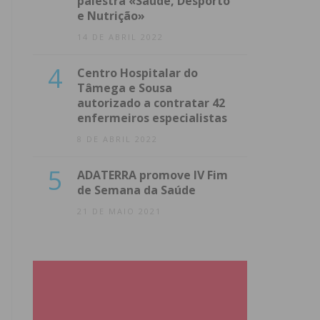
palestra «Saúde, Desporto
e Nutrição»
14 DE ABRIL 2022
4
Centro Hospitalar do
Tâmega e Sousa
autorizado a contratar 42
enfermeiros especialistas
8 DE ABRIL 2022
5
ADATERRA promove IV Fim
de Semana da Saúde
21 DE MAIO 2021