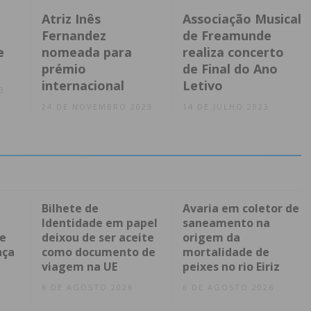
Atriz Inês
Associação Musical
Fernandez
de Freamunde
e
nomeada para
realiza concerto
prémio
de Final do Ano
internacional
Letivo
3
24 DE NOVEMBRO 2023
14 DE JULHO 2023
Bilhete de
Avaria em coletor de
Identidade em papel
saneamento na
 e
deixou de ser aceite
origem da
nça
como documento de
mortalidade de
viagem na UE
peixes no rio Eiriz
6 DE AGOSTO 2026
6 DE AGOSTO 2026