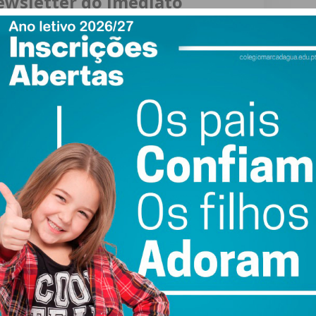
ewsletter do Imediato
ail e obtenha de forma regular a informação
atualizada.
do com os
termos e condições