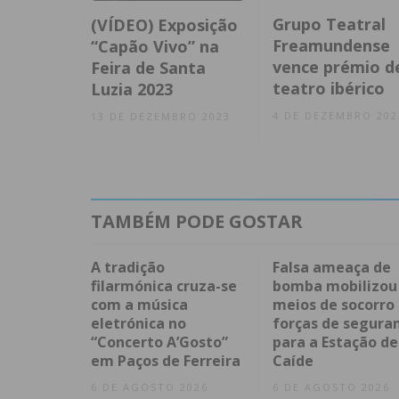
Grupo Teatral
(VÍDEO) Exposição
Freamundense
“Capão Vivo” na
vence prémio d
Feira de Santa
teatro ibérico
Luzia 2023
4 DE DEZEMBRO 202
13 DE DEZEMBRO 2023
TAMBÉM PODE GOSTAR
A tradição
Falsa ameaça de
filarmónica cruza-se
bomba mobilizou
com a música
meios de socorro
eletrónica no
forças de segura
“Concerto A’Gosto”
para a Estação de
em Paços de Ferreira
Caíde
6 DE AGOSTO 2026
6 DE AGOSTO 2026