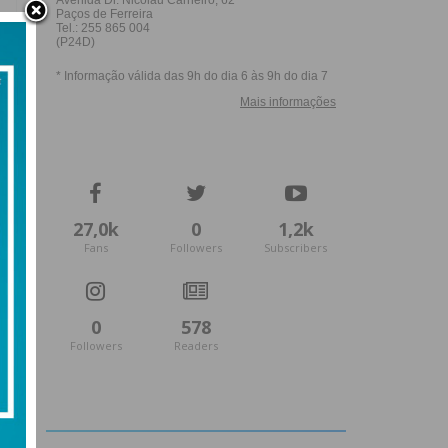
27,0k
0
1,2k
Fans
Followers
Subscribers
0
578
Followers
Readers