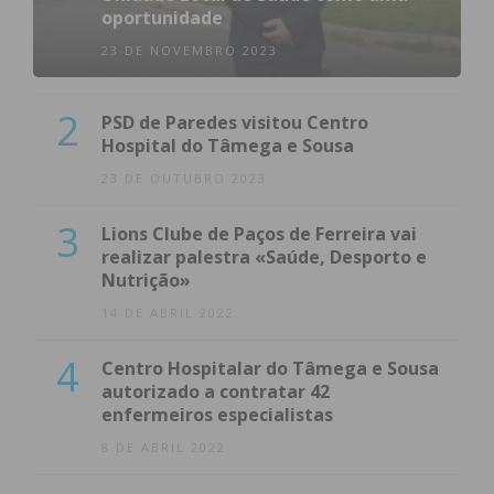
oportunidade
atualizada.
23 DE NOVEMBRO 2023
2
PSD de Paredes visitou Centro
Hospital do Tâmega e Sousa
Eu li e concordo com os
termos e
23 DE OUTUBRO 2023
condições
3
Lions Clube de Paços de Ferreira vai
realizar palestra «Saúde, Desporto e
Nutrição»
14 DE ABRIL 2022
4
Centro Hospitalar do Tâmega e Sousa
autorizado a contratar 42
enfermeiros especialistas
8 DE ABRIL 2022