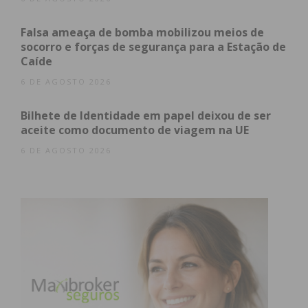
papel de investidor na empresa portuguesa,
Falsa ameaça de bomba mobilizou meios de
consolidando uma relação que teve início em 2023
socorro e forças de segurança para a Estação de
com o licenciamento da tecnologia
VMT (Virtual
Caíde
Material Technology)
.
6 DE AGOSTO 2026
A estrutura da UniVicoustic assenta num modelo de
Bilhete de Identidade em papel deixou de ser
complementaridade:
aceite como documento de viagem na UE
6 DE AGOSTO 2026
Portugal:
Mantém o foco no
know-how
técnico, inovação e design de alta
performance.
Índia:
Oferece uma robusta capacidade de
recursos humanos e infraestrutura industrial,
com presença em oito cidades.
Números e Impacto da