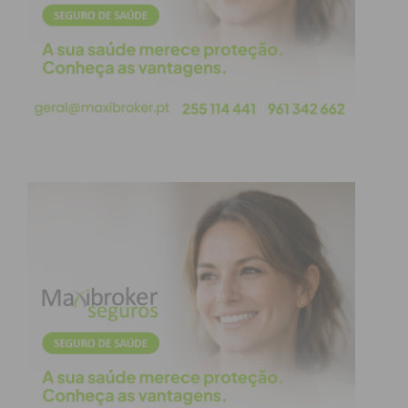
Operação
A integração, que deverá estar concluída ao longo
de 2026, transforma a UniVicoustic num player de
peso no mercado mundial de soluções acústicas
para estúdios, cinemas e arquitetura sustentável.
Indicador
Detalhes da Nova Estrutura
Recursos
Mais de 300 trabalhadores especializados.
Humanos
Capacidade
18.000 m² de área de produção entre Europa
Industrial
e Ásia.
Presença
Unidades em Portugal e 8 centros industriais
Geográfica
na Índia.
Objetivo
Ciclos de desenvolvimento mais rápidos e
Estratégico
cadeias de abastecimento curtas.