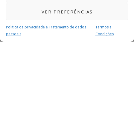
VER PREFERÊNCIAS
Política de privacidade e Tratamento de dados
Termos e
pessoais
Condições
MAIS PARA SI
FACEBOOK
TWITTER
YOUTUBE
INSTAGRAM
READERS
SERVIÇOS