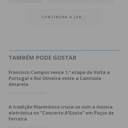
da
UniVicoustic
, uma nova identidade global que
integra as operações de ambas as empresas. O
anúncio teve lugar na prestigiada feira
CONTINUAR A LER...
internacional Integrated Systems Europe (ISE)
2026, em Barcelona.
Índice
TAMBÉM PODE GOSTAR
Uma Fusão de Engenharia e Escala
Números e Impacto da Operação
Francisco Campos vence 1.ª etapa da Volta a
Tecnologia VMT: O Coração da Parceria
Portugal e Rui Oliveira veste a Camisola
Perfil das Empresas
Amarela
Subscreva a newsletter do Imediato
6 DE AGOSTO 2026
Uma Fusão de Engenharia e
A tradição filarmónica cruza-se com a música
Escala
eletrónica no “Concerto A’Gosto” em Paços de
Ferreira
O acordo estabelece que o United Group assume o
6 DE AGOSTO 2026