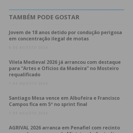
TAMBÉM PODE GOSTAR
Subscreva a newsletter do
Imediato
Jovem de 18 anos detido por condução perigosa
em concentração ilegal de motas
Assine nossa newsletter por e-mail e
8 DE AGOSTO 2026
obtenha de forma regular a informação
Vilela Medieval 2026 já arrancou com destaque
atualizada.
para “Artes e Ofícios da Madeira” no Mosteiro
requalificado
7 DE AGOSTO 2026
Santiago Mesa vence em Albufeira e Francisco
Eu li e concordo com os
termos e
Campos fica em 5º no sprint final
condições
7 DE AGOSTO 2026
AGRIVAL 2026 arranca em Penafiel com recinto