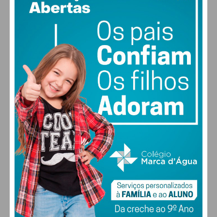
29
52% humidade
vento: 5m/s OSO
MAX 29 • MIN 28
29
27
28
30
°
°
°
°
SÁB
DOM
SEG
TER
ALTERAR
FARMACIAS DE SERVIÇO EM PAÇOS DE
FERREIRA