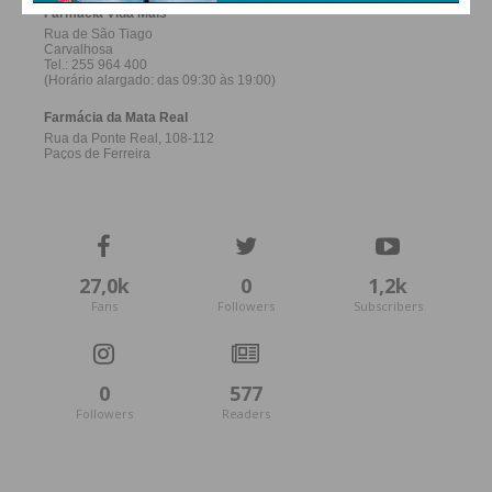
27,0k
0
1,2k
Fans
Followers
Subscribers
0
577
Followers
Readers