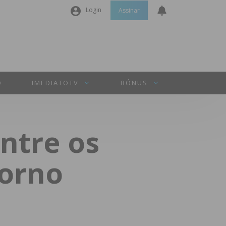
Login
Assinar
Nome de utilizador ou email
*
Senha
*
O
IMEDIATOTV
BÓNUS
Manter sessão
ntre os
INICIAR SESSÃO
Torno
Perdeu a sua senha?