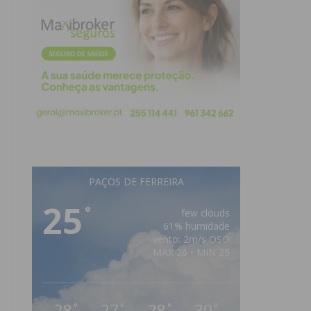
PAÇOS DE FERREIRA
25
°
few clouds
61% humidade
vento: 2m/s OSO
MAX 26 • MIN 25
28
27
28
30
°
°
°
°