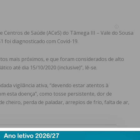
 Centros de Saúde (ACeS) do Tâmega III – Vale do Sousa
1 foi diagnosticado com Covid-19.
ctos mais próximos, e que foram considerados de alto
ático até dia 15/10/2020 (inclusive)”, lê-se.
ada vigilância ativa, “devendo estar atentos à
om esta doença”, como tosse persistente, dor de
 cheiro, perda de paladar, arrepios de frio, falta de ar,
ewsletter do Imediato