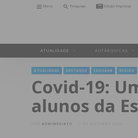
Menu
Pesquisar
Edição Impressa
ATUALIDADE
AUTÁRQUICAS
ATUALIDADE
DESTAQUE
LOUSADA
REGIÃO
Covid-19: Um
alunos da Es
POR
ADMIMEDIATO
7 DE OUTUBRO 2020