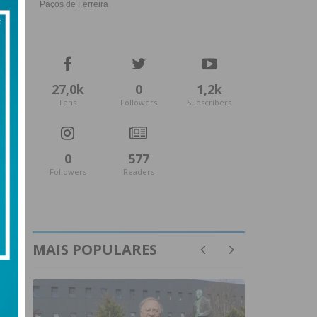
27,0k
0
1,2k
Fans
Followers
Subscribers
0
577
Followers
Readers
MAIS POPULARES