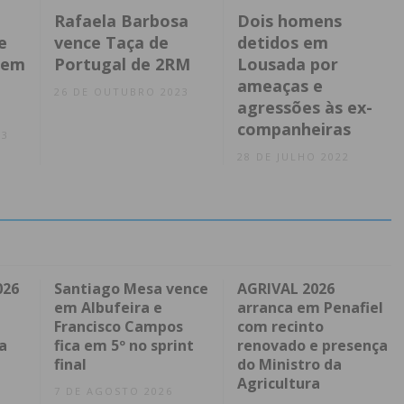
Rafaela Barbosa
Dois homens
e
vence Taça de
detidos em
dem
Portugal de 2RM
Lousada por
ameaças e
26 DE OUTUBRO 2023
agressões às ex-
companheiras
23
28 DE JULHO 2022
026
Santiago Mesa vence
AGRIVAL 2026
em Albufeira e
arranca em Penafiel
Francisco Campos
com recinto
a
fica em 5º no sprint
renovado e presença
final
do Ministro da
Agricultura
7 DE AGOSTO 2026