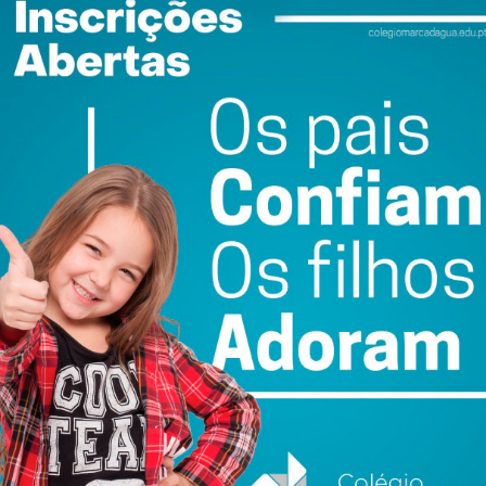
ail e obtenha de forma regular a informação
atualizada.
do com os
termos e condições