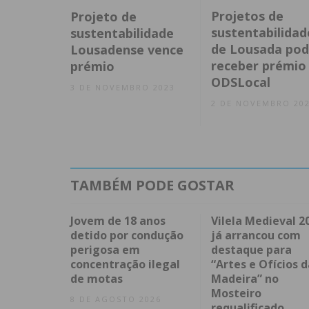
Projetos de
Projeto de
sustentabilidad
sustentabilidade
de Lousada po
Lousadense vence
receber prémio
prémio
ODSLocal
3 DE NOVEMBRO 2023
2 DE NOVEMBRO 20
TAMBÉM PODE GOSTAR
Jovem de 18 anos
Vilela Medieval 2
detido por condução
já arrancou com
perigosa em
destaque para
concentração ilegal
“Artes e Ofícios d
de motas
Madeira” no
Mosteiro
8 DE AGOSTO 2026
requalificado