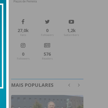
27,0k
0
1,2k
Fans
Followers
Subscribers
0
576
Followers
Readers
MAIS POPULARES