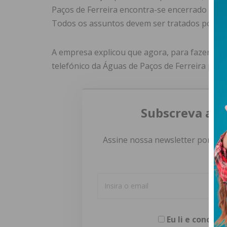
Paços de Ferreira encontra-se encerrado a par
Todos os assuntos devem ser tratados por tele
A empresa explicou que agora, para fazerem p
telefónico da Águas de Paços de Ferreira para 
Subscreva a n
Assine nossa newsletter por e-m
Eu li e concor