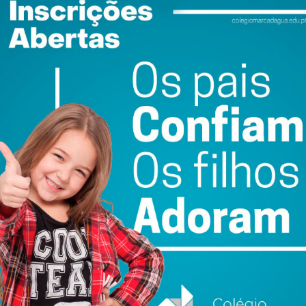
tir de hoje, dia 16 de março, por tempo indeterminado.
fone ou email”, referiu.
agamentos, os clientes devem utilizar o contacto
obter a referência multibanco, ou ativar o débito direto.
ewsletter do Imediato
ail e obtenha de forma regular a informação
atualizada.
do com os
termos e condições