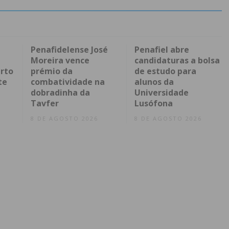
Penafidelense José
Penafiel abre
Moreira vence
candidaturas a bolsa
rto
prémio da
de estudo para
te
combatividade na
alunos da
dobradinha da
Universidade
Tavfer
Lusófona
8 DE AGOSTO 2026
8 DE AGOSTO 2026