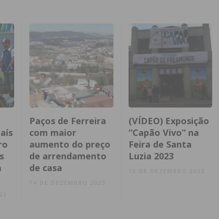
Paços de Ferreira
(VÍDEO) Exposição
aís
com maior
“Capão Vivo” na
ro
aumento do preço
Feira de Santa
s
de arrendamento
Luzia 2023
a
de casa
13 DE DEZEMBRO 2023
14 DE DEZEMBRO 2023
23