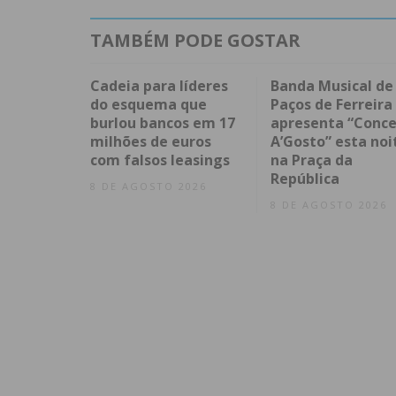
TAMBÉM PODE GOSTAR
Cadeia para líderes
Banda Musical de
do esquema que
Paços de Ferreira
burlou bancos em 17
apresenta “Conce
milhões de euros
A’Gosto” esta noi
com falsos leasings
na Praça da
República
8 DE AGOSTO 2026
8 DE AGOSTO 2026