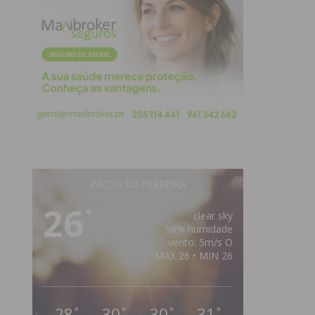
PAÇOS DE FERREIRA
26
°
clear sky
58% humidade
vento: 5m/s O
MAX 26 • MIN 26
28
30
30
31
°
°
°
°