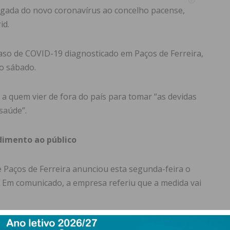
hegada do novo coronavírus ao concelho pacense,
id.
aso de COVID-19 diagnosticado em Paços de Ferreira,
o sábado.
 quem vier de fora do país para tomar “as devidas
saúde”.
dimento ao público
 Paços de Ferreira anunciou esta segunda-feira o
 Em comunicado, a empresa referiu que a medida vai
-19), o serviço de atendimento ao público da Águas de