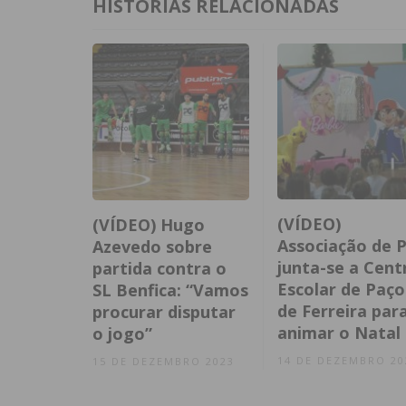
HISTÓRIAS RELACIONADAS
(VÍDEO)
(VÍDEO) Hugo
Associação de P
Azevedo sobre
junta-se a Cent
partida contra o
Escolar de Paço
SL Benfica: “Vamos
de Ferreira par
procurar disputar
animar o Natal
o jogo”
14 DE DEZEMBRO 20
15 DE DEZEMBRO 2023