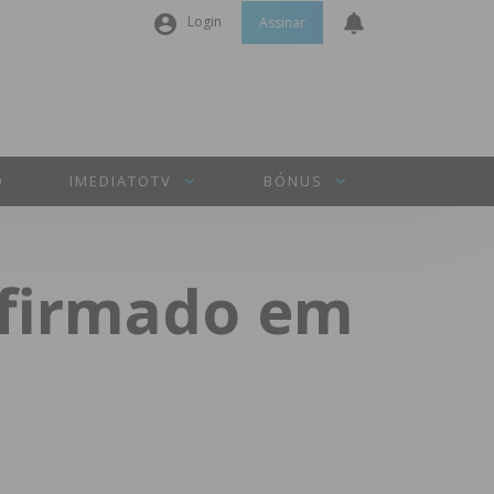
Login
Assinar
Nome de utilizador ou email
*
Senha
*
O
IMEDIATOTV
BÓNUS
Manter sessão
nfirmado em
INICIAR SESSÃO
Perdeu a sua senha?