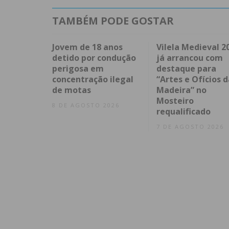
TAMBÉM PODE GOSTAR
Jovem de 18 anos
Vilela Medieval 2
detido por condução
já arrancou com
perigosa em
destaque para
concentração ilegal
“Artes e Ofícios d
de motas
Madeira” no
Mosteiro
8 DE AGOSTO 2026
requalificado
7 DE AGOSTO 2026