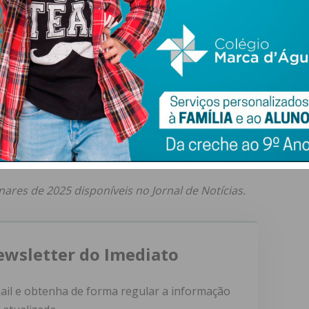
Paços de Ferreira integra, assim, o grupo de concelhos
rto, demonstram uma vitalidade crescente no setor da
ra o equilíbrio entre a oferta e a procura de habitação na
ua atratividade enquanto zona de expansão residencial,
mo um dos motores económicos fundamentais para o
nares de 2025 disponíveis no Jornal de Notícias.
ewsletter do Imediato
ail e obtenha de forma regular a informação