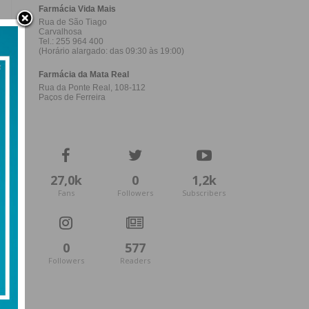
27,0k
0
1,2k
Fans
Followers
Subscribers
0
577
Followers
Readers