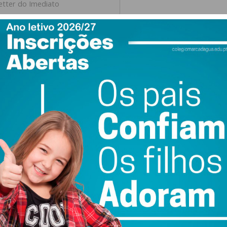
etter do Imediato
a dos grandes eixos
flete um fenómeno mais amplo que atravessa a região: a
o mercado imobiliário nos grandes centros
ustos mais elevados, muitos construtores e famílias estão
onibilidade de solo e os preços mais acessíveis tornam o
l
.
 Notícias, indicam que esta tendência deverá continuar a
sidade de responder à procura de uma classe média que
condições de preço sem abdicar da qualidade de vida
.
 do país, concentrando, apenas no quarto trimestre, 39,4%