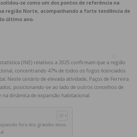
nsolidou-se como um dos pontos de referência na
na região Norte, acompanhando a forte tendência de
do último ano.
tatística (INE) relativos a 2025 confirmam que a região
ional, concentrando 47% de todos os fogos licenciados
tal
.
Neste cenário de elevada atividade, Paços de Ferreira
iados, posicionando-se ao lado de outros concelhos de
e na dinâmica de expansão habitacional
.
pansão fora dos grandes eixos
al