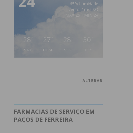
24
65% humidade
vento: 1m/s SO
MAX 25 • MIN 24
28
27
28
30
°
°
°
°
SÁB
DOM
SEG
TER
ALTERAR
FARMACIAS DE SERVIÇO EM
PAÇOS DE FERREIRA