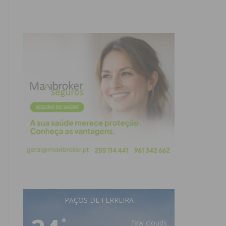
PAÇOS DE FERREIRA
°
few clouds