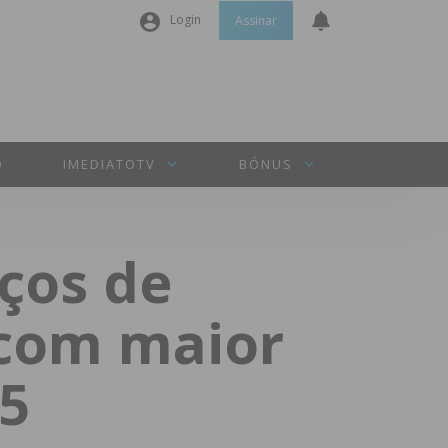
Login
Assinar
Nome de utilizador ou email
*
Senha
*
O
IMEDIATOTV
BÓNUS
Manter sessão
ços de
INICIAR SESSÃO
 com maior
Perdeu a sua senha?
5