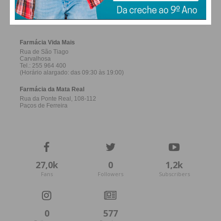
FARMACIAS DE SERVIÇO EM PAÇOS DE
FERREIRA
27,0k
0
1,2k
Fans
Followers
Subscribers
0
577