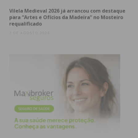
Vilela Medieval 2026 já arrancou com destaque
Subscreva a newsletter do
para “Artes e Ofícios da Madeira” no Mosteiro
requalificado
Imediato
7 DE AGOSTO 2026
Assine nossa newsletter por e-mail e
obtenha de forma regular a informação
atualizada.
Eu li e concordo com os
termos e
condições