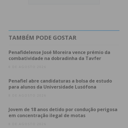
Ainda nesta reunião do executivo municipal, foram
aprovadas no âmbito da requalificação dos bairros
sociais propriedade do município, “as primeiras três
propostas de abertura de procedimento para os
TAMBÉM PODE GOSTAR
conjuntos habitacionais de Penamaior, Boavista e
Modelos, projetos financiados no âmbito do PRR e
Penafidelense José Moreira vence prémio da
que permitirá realizar um vasto e muito necessário
combatividade na dobradinha da Tavfer
conjunto de obras exteriores e interiores”.
8 DE AGOSTO 2026
Foram também aprovados os protocolos de
Penafiel abre candidaturas a bolsa de estudo
para alunos da Universidade Lusófona
cooperação com a Profisousa – Escola Profissional
Vértice, no âmbito de candidaturas a Centros
8 DE AGOSTO 2026
Técnicos Especializados.
Jovem de 18 anos detido por condução perigosa
em concentração ilegal de motas
8 DE AGOSTO 2026