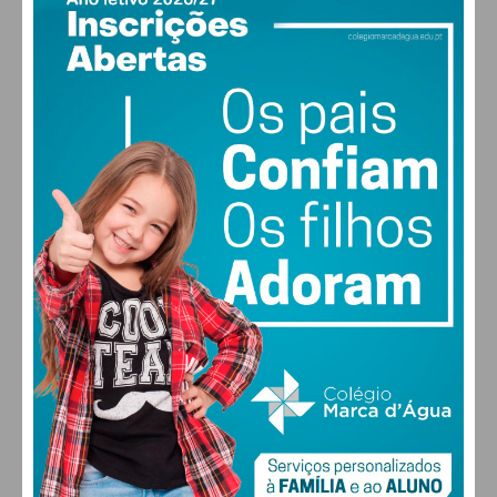
PAÇOS DE FERREIRA
25
°
clear sky
68% humidade
vento: 4m/s O
MAX 25 • MIN 25
24
26
29
30
°
°
°
°
SÁB
DOM
SEG
TER
ALTERAR