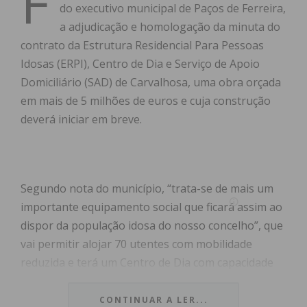
F
do executivo municipal de Paços de Ferreira,
a adjudicação e homologação da minuta do
contrato da Estrutura Residencial Para Pessoas
Idosas (ERPI), Centro de Dia e Serviço de Apoio
Domiciliário (SAD) de Carvalhosa, uma obra orçada
em mais de 5 milhões de euros e cuja construção
deverá iniciar em breve.
Segundo nota do município, “trata-se de mais um
importante equipamento social que ficará assim ao
dispor da população idosa do nosso concelho”, que
vai permitir alojar 70 utentes com mobilidade
reduzida e terá um Centro de Dia com capacidade
para 50 pessoas. Ao nível do apoio domiciliário este
estará disponível para cerca de 100 pessoas.
CONTINUAR A LER...