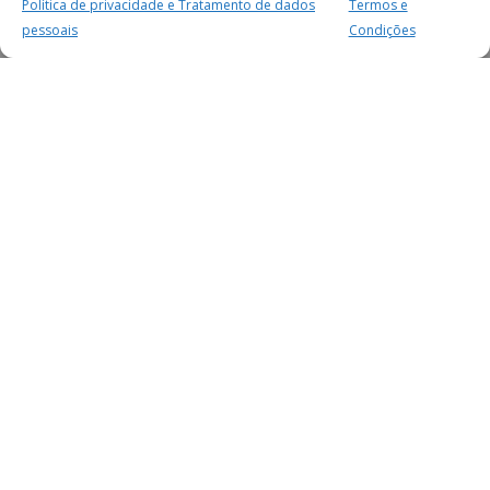
Política de privacidade e Tratamento de dados
Termos e
pessoais
Condições
MAIS PARA SI
FACEBOOK
TWITTER
YOUTUBE
INSTAGRAM
READERS
SERVIÇOS
SOBRE NÓS