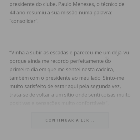
presidente do clube, Paulo Meneses, o técnico de
44 ano resumiu a sua missão numa palavra:
“consolidar”.
“Vinha a subir as escadas e pareceu-me um déjà-vu
porque ainda me recordo perfeitamente do
primeiro dia em que me sentei nesta cadeira,
também com o presidente ao meu lado. Sinto-me
muito satisfeito de estar aqui pela segunda vez,
trata-se de voltar a um sítio onde senti coisas muito
positivas e sensações muito confortáveis”,
começou por dizer o técnico de 44 anos, que já
tinha passado pelo clube em 2015/2016.
CONTINUAR A LER...
Falando dos objetivos para a próxima época, Jorge