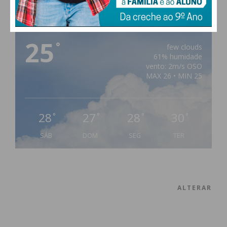
PAÇOS DE FERREIRA
25
°
few clouds
61% humidade
vento: 2m/s OSO
MAX 26 • MIN 25
28
27
28
30
°
°
°
°
SÁB
DOM
SEG
TER
ALTERAR