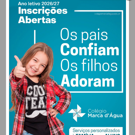
Eu li e concordo com os
termos e
PAÇOS DE FERREIRA
condições
16
°
clear sky
86% humidade
vento: 1m/s E
MAX 16 • MIN 16
30
28
27
29
°
°
°
°
SEX
SÁB
DOM
SEG
ALTERAR