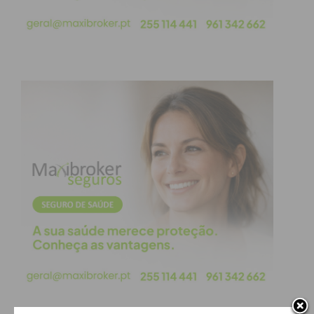
homem poderá agora enfrentar uma moldura
penal agravada, acumulando a responsabilidade
pelo crime de condução em estado de embriaguez e
desobediência com a gravidade do crime de
corrupção contra agentes da autoridade.
Subscreva a newsletter do
Imediato
Assine nossa newsletter por e-mail e
obtenha de forma regular a informação
atualizada.