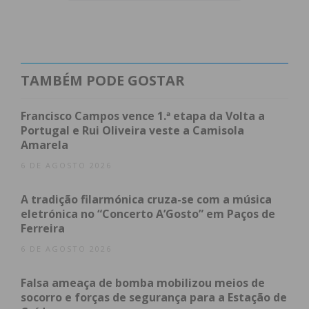
Índice
O flagrante e a tentativa de suborno
Procedimentos Judiciais
Subscreva a newsletter do Imediato
TAMBÉM PODE GOSTAR
O flagrante e a tentativa
Francisco Campos vence 1.ª etapa da Volta a
de suborno
Portugal e Rui Oliveira veste a Camisola
Amarela
6 DE AGOSTO 2026
Segundo o Comando Territorial do Porto, o
suspeito foi mandado parar pelos militares e
A tradição filarmónica cruza-se com a música
submetido ao teste de alcoolemia, que revelou uma
eletrónica no “Concerto A’Gosto” em Paços de
Taxa de Álcool no Sangue (TAS) de 1,20 g/l
—
Ferreira
valor que, por lei, configura crime rodoviário.
6 DE AGOSTO 2026
Durante a verificação da documentação e dos
Falsa ameaça de bomba mobilizou meios de
socorro e forças de segurança para a Estação de
antecedentes do condutor, os militares apuraram