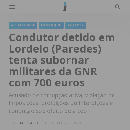
ATUALIDADE
DESTAQUE
PAREDES
Condutor detido em
Lordelo (Paredes)
tenta subornar
militares da GNR
com 700 euros
Acusado de corrupção ativa, violação de
imposições, proibições ou interdições e
condução sob efeito do álcool
POR
IMEDIATO
19 DE MARÇO 2026