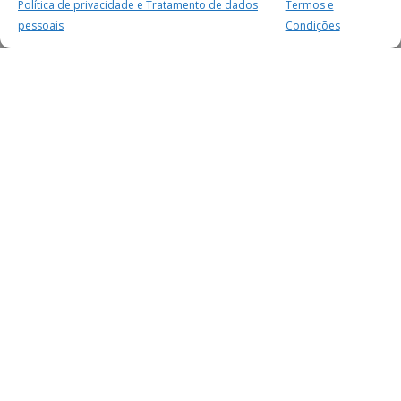
Política de privacidade e Tratamento de dados
Termos e
pessoais
Condições
MAIS PARA SI
FACEBOOK
TWITTER
YOUTUBE
INSTAGRAM
READERS
SERVIÇOS
SOBRE NÓS