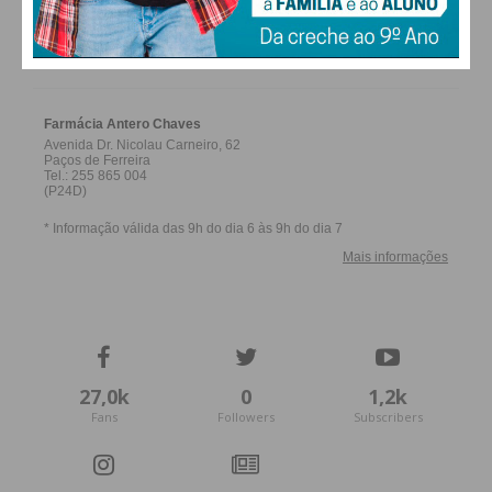
FARMACIAS DE SERVIÇO EM PAÇOS DE
FERREIRA
27,0k
0
1,2k
Fans
Followers
Subscribers