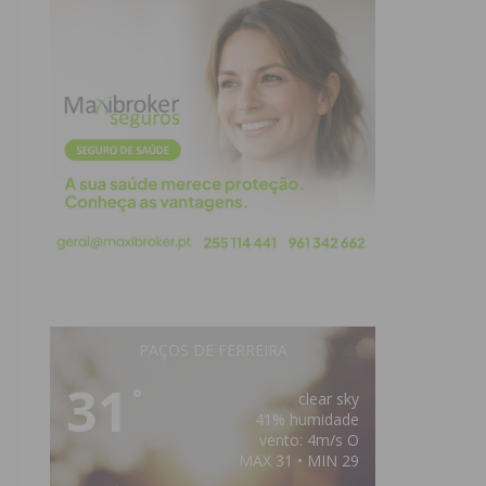
PAÇOS DE FERREIRA
31
°
clear sky
41% humidade
vento: 4m/s O
MAX 31 • MIN 29