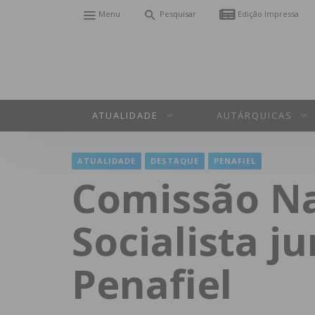
Menu
Pesquisar
Edição Impressa
ATUALIDADE
AUTÁRQUICAS
ATUALIDADE
DESTAQUE
PENAFIEL
Comissão Na
Socialista j
Penafiel