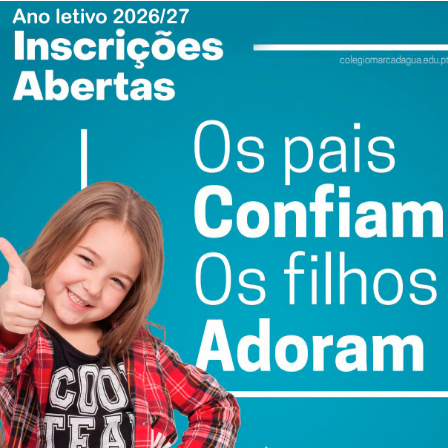
ail e obtenha de forma regular a informação
atualizada.
do com os
termos e condições