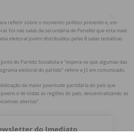
ra refletir sobre o momento político presente e, em
ral. Foi nas salas da secundária de Penafiel que esta mais
ma eleitoral jovem distribuídos pelas 8 salas temáticas
junto do Partido Socialista e “espera-se que algumas das
grama eleitoral do partido” refere a JS em comunicado.
ilização da maior juventude partidária do país que
jovens e de todas as regiões do país, descentralizando as
ciativas abertas”.
ewsletter do Imediato