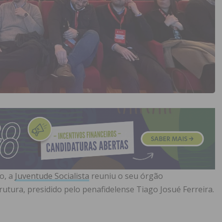
ro, a
Juventude Socialista
reuniu o seu órgão
rutura, presidido pelo penafidelense Tiago Josué Ferreira.