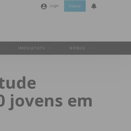
Login
Assinar
Nome de utilizador ou email
*
Senha
*
O
IMEDIATOTV
BÓNUS
Manter sessão
ntude
INICIAR SESSÃO
00 jovens em
Perdeu a sua senha?