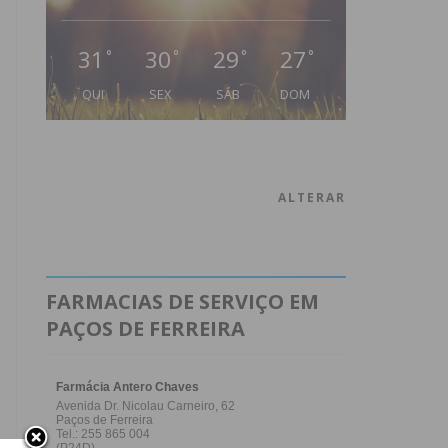
31
30
29
27
°
°
°
°
QUI
SEX
SÁB
DOM
ALTERAR
FARMACIAS DE SERVIÇO EM
PAÇOS DE FERREIRA