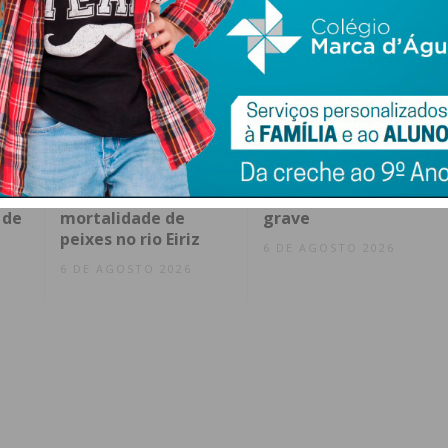
Avaria em coletor de
Incêndio consome
pel
saneamento na
habitação e deixa
ite
origem da
homem em estado
 de
mortalidade de
grave
peixes no rio Eiriz
6 DE AGOSTO 2026
6 DE AGOSTO 2026