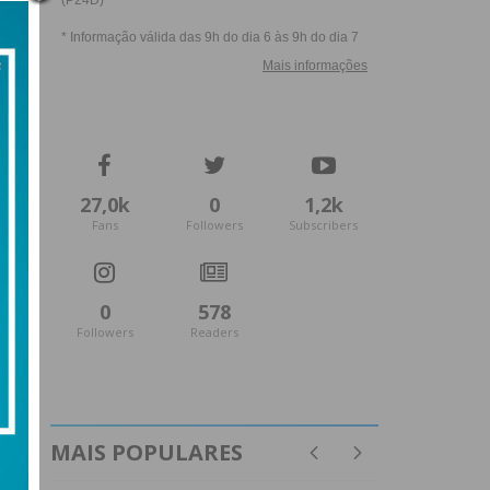
27,0k
0
1,2k
Fans
Followers
Subscribers
0
578
Followers
Readers
MAIS POPULARES