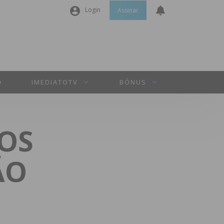
Login
Assinar
Nome de utilizador ou email
*
Senha
*
O
IMEDIATOTV
BÓNUS
Manter sessão
 OS
INICIAR SESSÃO
ÃO
Perdeu a sua senha?