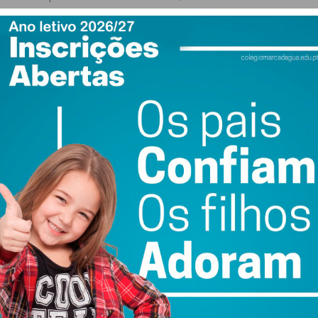
vel evolutivo. Não podemos fazer nada pelo dia de ontem,
r um futuro melhor.
tável, é um dos caminhos holísticos fundamentais para a
5 Princípios, a saber: Planeta, Pessoas, Prosperidade,
etivos de Desenvolvimento Sustentável (ODS),
 as ações são feitas pelos seres humanos, que têm de
gir em conformidade e de livre vontade, e ainda, se
gais. Que fazer então?
arma mais poderosa que você pode usar para mudar o
etivos de Desenvolvimento Interno, que se colocados em
á referidos. Os Objetivos de Desenvolvimento Interno
ation Network, – centram-se no desenvolvimento pessoal
s: Ser, Pensar, Relacionar-se, Colaborar e Agir. Estas
o de 23 competências fundamentais, tais como
tico”, “empatia e compaixão”, “competência intercultural”,