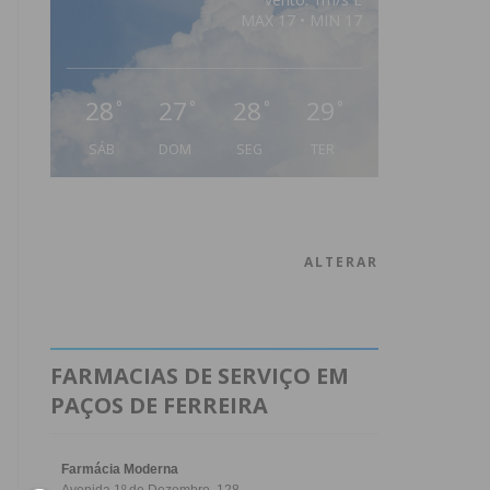
MAX 17 • MIN 17
28
27
28
29
°
°
°
°
SÁB
DOM
SEG
TER
ALTERAR
FARMACIAS DE SERVIÇO EM
PAÇOS DE FERREIRA