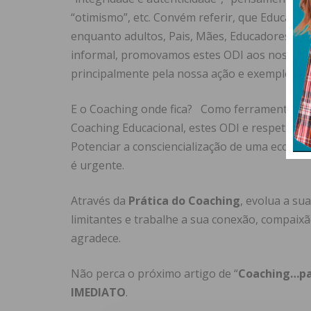
“otimismo”, etc. Convém referir, que Educaçã
enquanto adultos, Pais, Mães, Educadores, …
informal, promovamos estes ODI aos nossos j
principalmente pela nossa ação e exemplo.
E o Coaching onde fica? Como ferramenta de
Coaching Educacional, estes ODI e respetivas
Potenciar a consciencialização de uma ecolog
é urgente.
Através da
Prática do Coaching
, evolua a su
limitantes e trabalhe a sua conexão, compaixã
agradece.
Não perca o próximo artigo de “
Coaching…pa
IMEDIATO
.