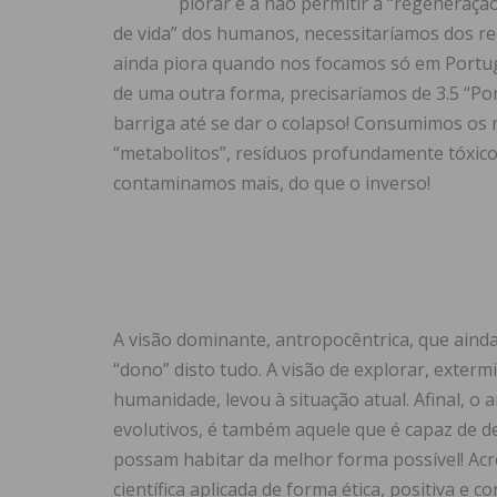
piorar e a não permitir a “regeneração
de vida” dos humanos, necessitaríamos dos rec
ainda piora quando nos focamos só em Portuga
de uma outra forma, precisaríamos de 3.5 “Po
barriga até se dar o colapso! Consumimos os 
“metabolitos”, resíduos profundamente tóxicos
contaminamos mais, do que o inverso!
A visão dominante, antropocêntrica, que aind
“dono” disto tudo. A visão de explorar, exterm
humanidade, levou à situação atual. Afinal, 
evolutivos, é também aquele que é capaz de d
possam habitar da melhor forma possível! Acr
científica aplicada de forma ética, positiva e