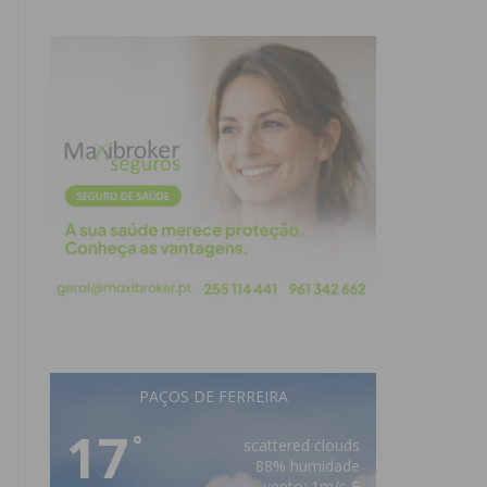
PAÇOS DE FERREIRA
17
°
scattered clouds
88% humidade
vento: 1m/s E