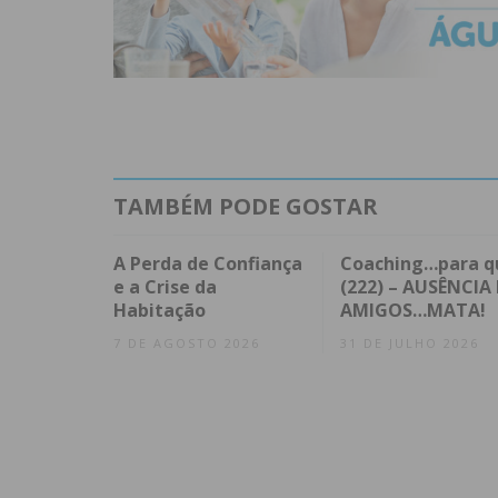
TAMBÉM PODE GOSTAR
A Perda de Confiança
Coaching…para q
e a Crise da
(222) – AUSÊNCIA 
Habitação
AMIGOS…MATA!
7 DE AGOSTO 2026
31 DE JULHO 2026