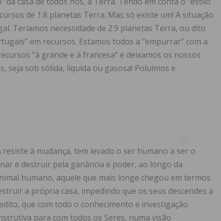
” da casa de todos nós, a Terra. Tendo em conta o “estilo
ursos de 1.8 planetas Terra. Mas só existe um! A situação
l. Teríamos necessidade de 2.9 planetas Terra, ou dito
rtugais” em recursos. Estamos todos a “empurrar” com a
recursos “à grande e à francesa” e deixamos os nossos
, seja sob sólida, líquida ou gasosa! Poluímos e
a resiste à mudança, tem levado o ser humano a ser o
inar e destruir pela ganância e poder, ao longo da
o animal humano, aquele que mais longe chegou em termos
estruir a própria casa, impedindo que os seus descendes a
edito, que com todo o conhecimento e investigação
 construtiva para com todos os Seres, numa visão