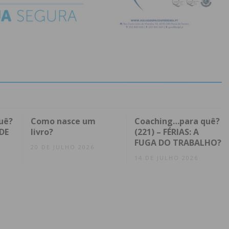
uê?
Como nasce um
Coaching…para quê?
DE
livro?
(221) – FÉRIAS: A
FUGA DO TRABALHO?
20 DE JULHO 2026
14 DE JULHO 2026