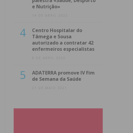
palestra «Saúde, Desporto
e Nutrição»
14 DE ABRIL 2022
4
Centro Hospitalar do
Tâmega e Sousa
autorizado a contratar 42
enfermeiros especialistas
8 DE ABRIL 2022
5
ADATERRA promove IV Fim
de Semana da Saúde
21 DE MAIO 2021