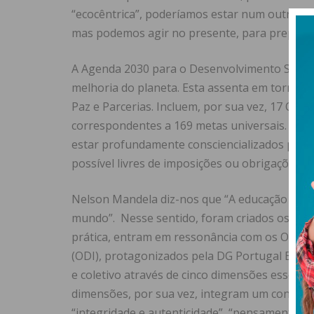
“ecocêntrica”, poderíamos estar num outro ní
mas podemos agir no presente, para prepara
A Agenda 2030 para o Desenvolvimento Susten
melhoria do planeta. Esta assenta em torno de 
Paz e Parcerias. Incluem, por sua vez, 17 Obj
correspondentes a 169 metas universais. Mas,
estar profundamente consciencializados para a
possível livres de imposições ou obrigações le
Nelson Mandela diz-nos que “A educação é a 
mundo”. Nesse sentido, foram criados os Obj
prática, entram em ressonância com os ODS, j
(ODI), protagonizados pela DG Portugal Educ
e coletivo através de cinco dimensões essenciai
dimensões, por sua vez, integram um conjunt
“integridade e autenticidade”, “pensamento crí