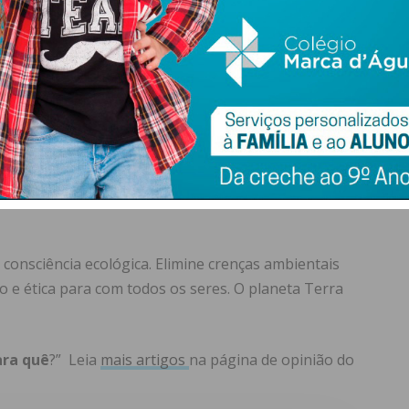
o não existe apenas no aspeto formal, desse modo
 somos todos responsáveis para que, também de forma
ovens, não apenas pelo diálogo e reflexão, mas
 desenvolvimento pessoal e mesmo na variante do
 competências, podem ser trabalhadas e desenvolvidas.
ia profunda aos nossos jovens herdeiros do planeta Terra
a consciência ecológica. Elimine crenças ambientais
o e ética para com todos os seres. O planeta Terra
ra quê
?” Leia
mais artigos
na página de opinião do