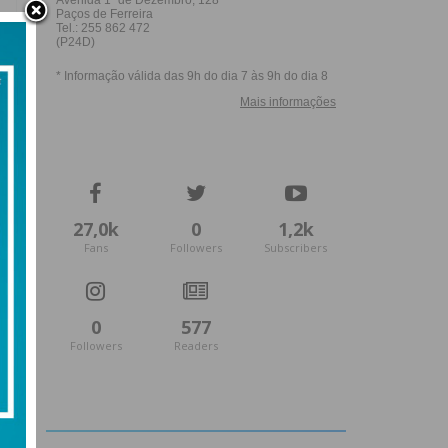
27,0k
0
1,2k
Fans
Followers
Subscribers
0
577
Followers
Readers