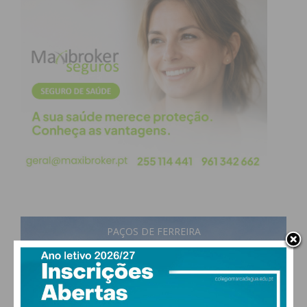
generosidade visando o fim da exclusão, da
injustiça e da opressão política e económica;
Defender a liberdade de expressão e a
diversidade cultural, dando sempre
preferência ao diálogo e à escuta do que ao
fanatismo, à difamação e à rejeição do outro;
Promover um comportamento de consumo
que seja responsável e práticas de
desenvolvimento que respeitem todas as
formas de vida e preservem o equilíbrio da
natureza no planeta;
Contribuir para o desenvolvimento da minha
comunidade, com a ampla participação da
PAÇOS DE FERREIRA
mulher e o respeito pelos princípios
30
°
scattered clouds
democráticos, de modo a construir novas
47% humidade
formas de solidariedade.
vento: 5m/s O
MAX 30 • MIN 29