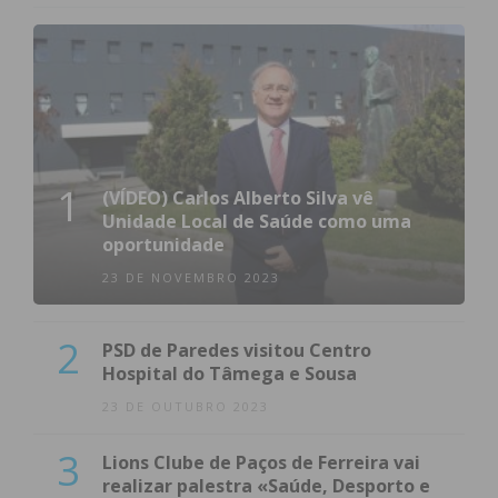
Eu li e concordo com os
termos e
condições
1
(VÍDEO) Carlos Alberto Silva vê
Unidade Local de Saúde como uma
oportunidade
23 DE NOVEMBRO 2023
2
PSD de Paredes visitou Centro
Hospital do Tâmega e Sousa
23 DE OUTUBRO 2023
3
Lions Clube de Paços de Ferreira vai
realizar palestra «Saúde, Desporto e