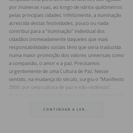
por inúmeras ruas, ao longo de vários quilómetros
pelas principais cidades. Infelizmente, a iluminação
acrescida destas festividades, pouco ou nada
contribui para a “iluminação” individual dos
cidadãos (nomeadamente daqueles que mais
responsabilidades sociais têm) que seria traduzida
numa maior promoção dos valores universais como
a compaixão, o amor e a paz. Precisamos
urgentemente de uma Cultura de Paz. Nesse
sentido, na mudança do século, surgiu o “Manifesto
2000: por uma cultura de paz e não-violência”,
escrito por um grupo de premiados com o Nobel da
Paz, com o fim de criar um senso de
CONTINUAR A LER...
responsabilidade que se inicia a nível pessoal.
Entende-se por uma “Cultura de Paz,” segundo as
Organização das Nações Unidas, como um