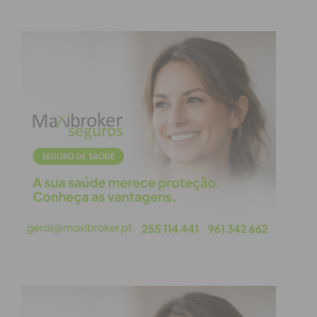
– Reconhecendo a minha cota de responsabilidade
com o futuro da humanidade, especialmente com
as crianças de hoje e as das gerações futuras, eu
comprometo-me na minha vida diária, na minha
família, no meu trabalho, na minha comunidade, no
meu país e na minha região a:
Respeitar a vida e a dignidade de cada pessoa,
sem discriminação ou preconceito;
Praticar a não-violência ativa, rejeitando a
violência sob todas as suas formas: física,
sexual, psicológica, económica e social, em
particular contra os grupos mais desprovidos
e vulneráveis como as crianças e os
adolescentes;
Compartilhar o meu tempo e os meus
recursos materiais com um espírito de