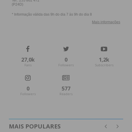
trabalhar a sua capacidade de Pazear,
nomeadamente desenvolvendo a sua Inteligência
espiritual.
Não perca o próximo artigo de “
Coaching…para
quê?
” Leia
mais artigos
na página de opinião do
IMEDIATO
.
27,0k
0
1,2k
Fans
Followers
Subscribers
Subscreva a newsletter do
Imediato
0
577
Followers
Readers
Assine nossa newsletter por e-mail e
obtenha de forma regular a informação
atualizada.
MAIS POPULARES