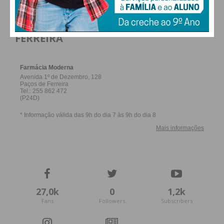
FARMACIAS DE SERVIÇO EM PAÇOS DE
FERREIRA
27,0k
0
1,2k
Fans
Followers
Subscribers