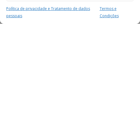
Política de privacidade e Tratamento de dados
Termos e
pessoais
Condições
MAIS PARA SI
FACEBOOK
TWITTER
YOUTUBE
INSTAGRAM
READERS
SERVIÇOS
SOBRE NÓS