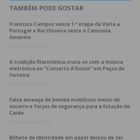
Subscreva a newsletter do
TAMBÉM PODE GOSTAR
Imediato
Francisco Campos vence 1.ª etapa da Volta a
Portugal e Rui Oliveira veste a Camisola
Assine nossa newsletter por e-mail e
Amarela
obtenha de forma regular a informação
6 DE AGOSTO 2026
atualizada.
A tradição filarmónica cruza-se com a música
eletrónica no “Concerto A’Gosto” em Paços de
Ferreira
6 DE AGOSTO 2026
Eu li e concordo com os
termos e
Falsa ameaça de bomba mobilizou meios de
condições
socorro e forças de segurança para a Estação de
Caíde
6 DE AGOSTO 2026
Bilhete de Identidade em papel deixou de ser