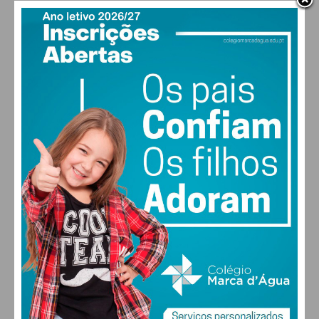
PAÇOS DE FERREIRA
23
°
clear sky
59% humidade
vento: 1m/s O
MAX 23 • MIN 23
30
28
28
29
°
°
°
°
SEX
SÁB
DOM
SEG
ALTERAR