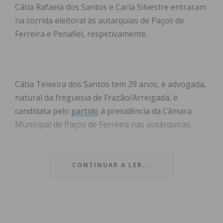
Cátia Rafaela dos Santos e Carla Silvestre entraram
na corrida eleitoral às autarquias de Paços de
Ferreira e Penafiel, respetivamente.
Cátia Teixeira dos Santos tem 29 anos, é advogada,
natural da freguesia de Frazão/Arreigada, e
candidata pelo
partido
à presidência da Câmara
Municipal de Paços de Ferreira nas autárquicas.
Já Carla Silvestre é a
candidata
do partido à
autarquia de Penafiel. É também advogada de
CONTINUAR A LER...
profissão, exercendo ainda a função de presidente
do Movimento das Mulheres Chega do Porto.