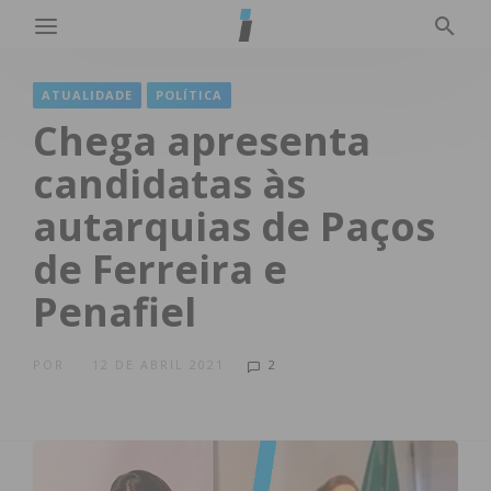
ATUALIDADE
POLÍTICA
Chega apresenta
candidatas às
autarquias de Paços
de Ferreira e
Penafiel
POR
12 DE ABRIL 2021
2