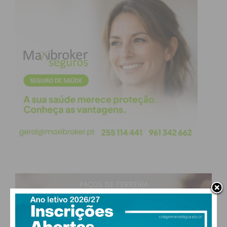
já que vai acrescentar mais um espaço onde é
possível haver programação regular”.
Subscreva a newsletter do
Imediato
Assine nossa newsletter por e-mail e
obtenha de forma regular a informação
atualizada.
PAÇOS DE FERREIRA
27
°
clear sky
52% humidade
vento: 4m/s O