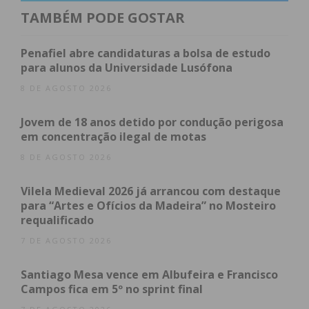
TAMBÉM PODE GOSTAR
O novo equipamento, que nasceu do antigo edifício
da Adega Cooperativa de Paredes, representou um
Penafiel abre candidaturas a bolsa de estudo
investimento de 6,2 milhões de euros, e pretende
para alunos da Universidade Lusófona
ser “o principal polo cultural de Paredes e da
8 DE AGOSTO 2026
região”, referiu Alexandre Almeida.
Jovem de 18 anos detido por condução perigosa
em concentração ilegal de motas
Composto por um grande auditório, com
capacidade de 500 lugares sentados, o Centro
8 DE AGOSTO 2026
Cultural de Paredes conta ainda com um pequeno
Vilela Medieval 2026 já arrancou com destaque
auditório, para 450 pessoas em pé, e um espaço
para “Artes e Ofícios da Madeira” no Mosteiro
coberto, a Arena, que está situado na cave do
requalificado
edifício e tem capacidade para 2.500 pessoas. Tem
7 DE AGOSTO 2026
ainda zonas para exposições – e passará a acolher
exposições que até agora se realizavam na Casa da
Santiago Mesa vence em Albufeira e Francisco
Cultura de Paredes – e, irá dispor também de um
Campos fica em 5º no sprint final
café concerto e de um restaurante.