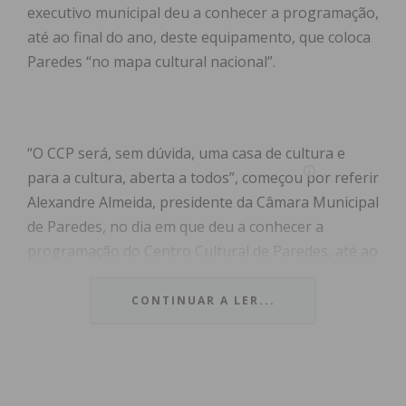
executivo municipal deu a conhecer a programação,
até ao final do ano, deste equipamento, que coloca
Paredes “no mapa cultural nacional”.
“O CCP será, sem dúvida, uma casa de cultura e
para a cultura, aberta a todos”, começou por referir
Alexandre Almeida, presidente da Câmara Municipal
de Paredes, no dia em que deu a conhecer a
programação do Centro Cultural de Paredes, até ao
final do ano, e que abre com um espetáculo da
Orquestra da Fundação Calouste Gulbenkian,
CONTINUAR A LER...
dirigido pelo mastro Lorenzo Viotti, e contará ainda
com concertos de vários artistas de renome
nacional, entre os quais os Xutos e Pontapés, no
dia 23 de novembro.