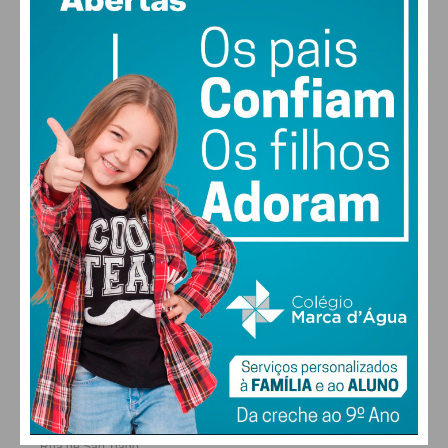
MAX 28 • MIN 27
Eu li e concordo com os
termos e
condições
27
26
29
30
°
°
°
°
SÁB
DOM
SEG
TER
ALTERAR
FARMACIAS DE SERVIÇO EM PAÇOS DE
FERREIRA