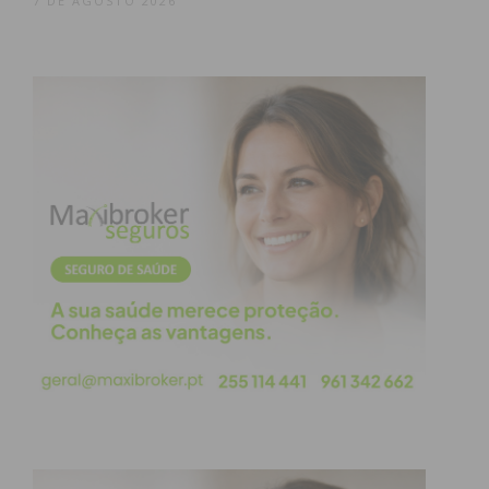
7 DE AGOSTO 2026
Concebido pelo gabinete de arquitetura
Spaceworkers, o edifício “é uma expressão da fusão
entre o passado industrial e a atualidade. Com um
design que homenageia a arquitetura industrial do
edifício anterior, o centro cultural exibe uma
aparência contemporânea que respeita e
reinterpreta a herança local”.
A programação cultural do CCP está a cargo de
João Aidos, que destacou também ele o desejo de
que seja “um espaço de todos e para todos”, assim
como “um espaço de encontro da cidade, mas
também de capacitação, de formação”. “Um espaço
de beleza”, acrescentou, certo de que será “um
grande marco para a comunidade da região norte,