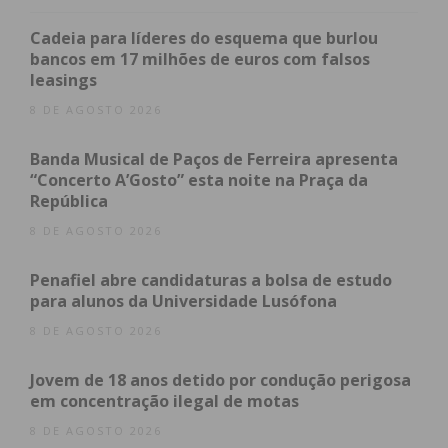
saborear a gastronomia da região na praça de
Cadeia para líderes do esquema que burlou
alimentação.
bancos em 17 milhões de euros com falsos
leasings
O Festival começa na sexta-feira, às 19h. Ao longo
8 DE AGOSTO 2026
da noite, a animação musical vai ficar a cargo dos
grupos “Lôa Trovadoresca” e “Malatitsch”. Às 21h
Banda Musical de Paços de Ferreira apresenta
“Concerto A’Gosto” esta noite na Praça da
vai haver teatro protagonizado pelo Grupo de
República
Teatro Diamante de Oldrões, às 22h30 animação
8 DE AGOSTO 2026
equestre e às 23h30 a encenação da queimada
galega.
Penafiel abre candidaturas a bolsa de estudo
para alunos da Universidade Lusófona
No sábado, o recinto abre às 10h e vai contar com
8 DE AGOSTO 2026
vários momentos musicais, a decorrer durante todo
o dia, por parte dos grupos “Lôa Trovadoresca”,
Jovem de 18 anos detido por condução perigosa
“Trupe “Os Al’meidas”” e “Malatitsch”. Ao início da
em concentração ilegal de motas
tarde (15h30) vai ser apresentado o novo roteiro
8 DE AGOSTO 2026