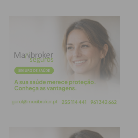
do Castro de Monte Mozinho, seguido da
conferência “A arquitectura como instrumento de
compreensão, consolidação e valorização da ruína
– o caso de Monte Mozinho, Penafiel”. Mais tarde,
pelas 18h00, realiza-se um o workshop “Produção
Cerveja como a Nortada”. O programa deste
segundo dia termina com a animação equestre
(21h) e com a encenação da queimada galega
(23h30).
Por sua vez, no domingo, a abertura ao público é
também a partir das 10h. Neste dia, os visitantes
vão poder desfrutar da música dos “Trupe “Os
Al’meidas”” e “Malatitsch”.
De salientar que, no sábado e no domingo, vão ser
promovidas visitas guiadas ao Castro de Monte