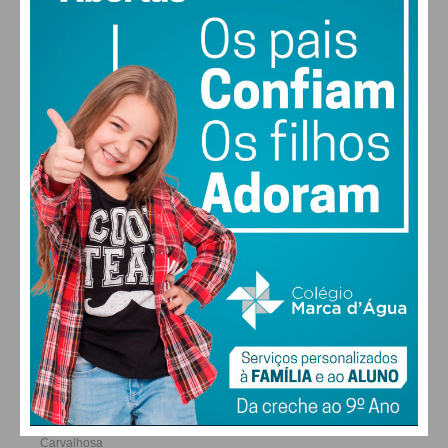
Assine nossa newsletter por e-mail e
obtenha de forma regular a informação
atualizada.
26
28
30
31
°
°
°
°
DOM
SEG
TER
QUA
Eu li e concordo com os
termos e
condições
ALTERAR
FARMACIAS DE SERVIÇO EM PAÇOS DE
FERREIRA