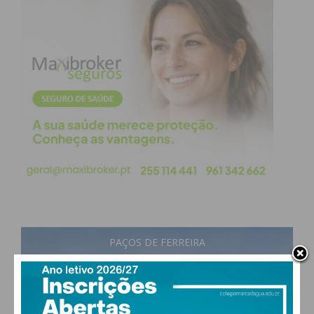
Mozinho das 11h30 às 17h.
Inserida no programa “Sentir o Verão”, a iniciativa
vai reunir ainda praça de alimentação, a exposição
“Mouras Encantadas” de Sofia Pinto Correia, feira
de artesanato, animação infantil, jogos tradicionais,
exposições, artes circenses e oficinas, como a
construção de espantalhos, entre outras.
A entrada é gratuita.
PAÇOS DE FERREIRA
Subscreva a newsletter do
17
°
Imediato
few clouds
92% humidade
vento: 0m/s SO
MAX 17 • MIN 17