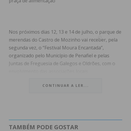
praça de alimentação
Nos próximos dias 12, 13 e 14 de julho, o parque de
merendas do Castro de Mozinho vai receber, pela
segunda vez, o “Festival Moura Encantada”,
organizado pelo Município de Penafiel e pelas
Juntas de Freguesia de Galegos e Oldrões, com o
envolvimento das associações locais.
CONTINUAR A LER...
Os visitantes, além de poderem usufruir de um dos
maiores castros do Noroeste Peninsular através de
visitas guiadas, poderão também usufruir de
programação variada com música, teatro, dança,
artes circenses, jogos tradicionais, workshops, feira
TAMBÉM PODE GOSTAR
de artesanato, animação para os mais novos e