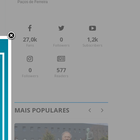
27,0k
0
1,2k
Fans
Followers
Subscribers
0
577
Followers
Readers
MAIS POPULARES