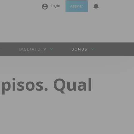
Login
Assinar
Nome de utilizador ou email
*
Senha
*
O
IMEDIATOTV
BÓNUS
Manter sessão
pisos. Qual
INICIAR SESSÃO
Perdeu a sua senha?