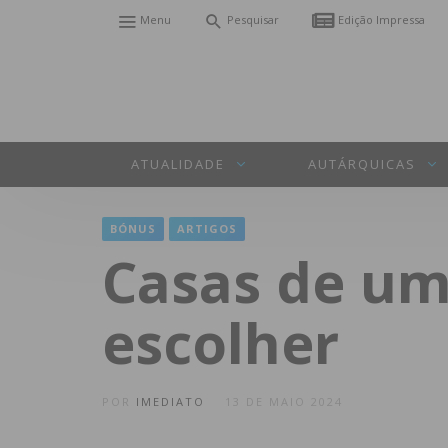
Menu
Pesquisar
Edição Impressa
ATUALIDADE
AUTÁRQUICAS
BÓNUS
ARTIGOS
Casas de um 
escolher
POR
IMEDIATO
13 DE MAIO 2024