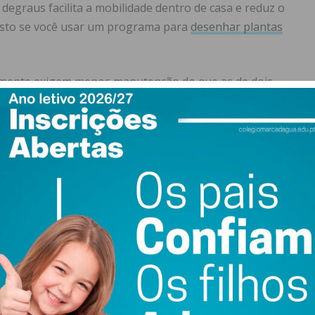
degraus facilita a mobilidade dentro de casa e reduz o
 visto se você usar um programa para
desenhar plantas
almente exigem menos manutenção do que as de dois
, é mais fácil limpar e realizar tarefas de manutenção, o
o prazo.
m andar oferece flexibilidade no design interior. Com
l redistribuir o espaço de acordo com as necessidades em
azer modificações sem se preocupar com a estrutura dos
podem ser mais eficientes em termos de consumo de
exija aquecimento ou refrigeração adicionais, essas
 ou resfriar, o que pode resultar em economias