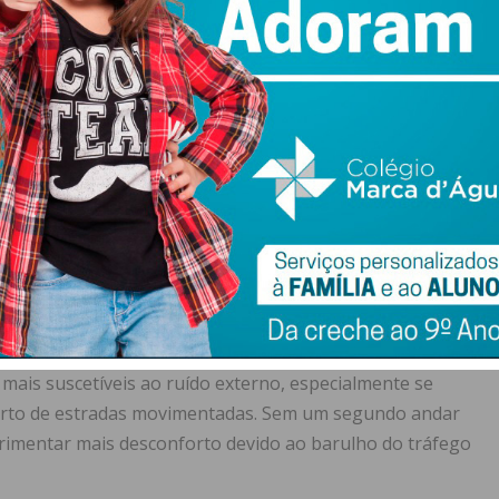
s de um Andar:
agens das casas de um andar é que ocupam mais espaço
as onde o espaço é limitado ou onde o custo da terra é
 pode significar menos espaço habitável em geral.
 todos os cômodos estão no mesmo nível, o que pode
se houver vários residentes na casa. Sons e atividades
edes, o que pode ser inconveniente para aqueles que
mais suscetíveis ao ruído externo, especialmente se
perto de estradas movimentadas. Sem um segundo andar
erimentar mais desconforto devido ao barulho do tráfego