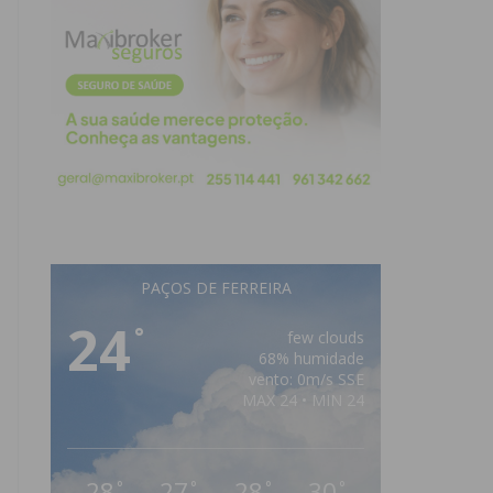
PAÇOS DE FERREIRA
24
°
few clouds
68% humidade
vento: 0m/s SSE
MAX 24 • MIN 24
28
27
28
30
°
°
°
°