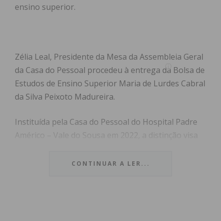
ensino superior.
Zélia Leal, Presidente da Mesa da Assembleia Geral
da Casa do Pessoal procedeu à entrega da Bolsa de
Estudos de Ensino Superior Maria de Lurdes Cabral
da Silva Peixoto Madureira.
Instituída pela Casa do Pessoal do Hospital Padre
Américo – Vale do Sousa em 2022, a distinção visa
prestar homenagem à senhora Maria de Lurdes
Cabral da Silva Peixoto Madureira, fundadora,
CONTINUAR A LER...
associada e primeira Presidente da Direção.
Subscreva a newsletter do