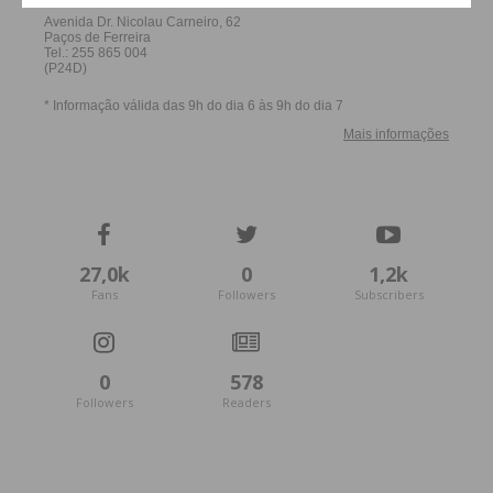
27,0k
0
1,2k
Fans
Followers
Subscribers
0
578
Followers
Readers