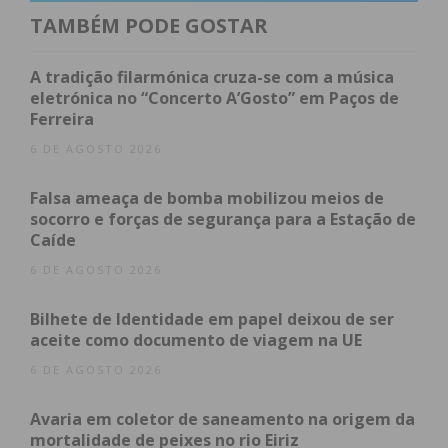
TAMBÉM PODE GOSTAR
Imediato
A tradição filarmónica cruza-se com a música
Assine nossa newsletter por e-mail e
eletrónica no “Concerto A’Gosto” em Paços de
obtenha de forma regular a informação
Ferreira
atualizada.
6 DE AGOSTO 2026
Falsa ameaça de bomba mobilizou meios de
socorro e forças de segurança para a Estação de
Caíde
Eu li e concordo com os
termos e
6 DE AGOSTO 2026
condições
Bilhete de Identidade em papel deixou de ser
aceite como documento de viagem na UE
6 DE AGOSTO 2026
Avaria em coletor de saneamento na origem da
mortalidade de peixes no rio Eiriz