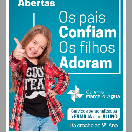
47% humidade
vento: 4m/s O
MAX 29 • MIN 28
29
30
29
27
°
°
°
°
QUI
SEX
SÁB
DOM
ALTERAR
FARMACIAS DE SERVIÇO EM PAÇOS DE
FERREIRA