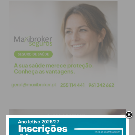
PAÇOS DE FERREIRA
29
°
clear sky