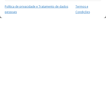
Política de privacidade e Tratamento de dados
Termos e
pessoais
Condições
MAIS PARA SI
FACEBOOK
TWITTER
YOUTUBE
INSTAGRAM
READERS
SERVIÇOS
SOBRE NÓS