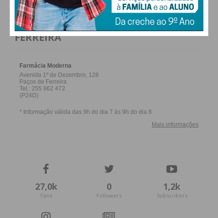
obtenha de forma regular a informação
FARMACIAS DE SERVIÇO EM PAÇOS DE
atualizada.
FERREIRA
Eu li e concordo com os
termos e
condições
27,0k
0
1,2k
Fans
Followers
Subscribers