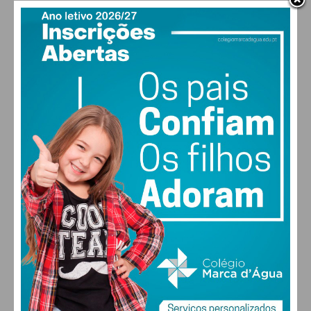
gerações e da preservação da identidade
local.
PAÇOS DE FERREIRA
“Carvalhosa continua a honrar Abril”,
19
°
clear sky
destacou a Junta de Freguesia em balanço
79% humidade
vento: 0m/s NE
sobre as festividades, reforçando o
MAX 19 • MIN 19
compromisso da comunidade com os
valores da democracia e a valorização das
figuras que contribuíram para o
28
27
29
29
°
°
°
°
desenvolvimento da região.
SÁB
DOM
SEG
TER
Subscreva a newsletter do
Imediato
ALTERAR
Assine nossa newsletter por e-mail e