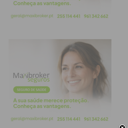
reafirmados os valores democráticos que o
25 de Abril introduziu no país. O programa
da tarde procurou equilibrar a dimensão
cultural e a espiritual, contando com a
atuação da Banda Musical de Paços de
Ferreira e a realização de uma eucaristia
dedicada à memória dos falecidos da
freguesia.
O dia encerrou-se com um jantar convívio,
que reuniu militares residentes e naturais
de Carvalhosa. Este encontro serviu, nas
palavras da autarquia, como um momento
de “partilha de histórias” e de reforço dos
laços comunitários, sublinhando que a
liberdade conquistada em abril se vive,
também, no presente, através da união das