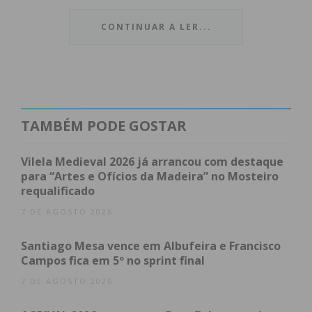
realizada no Centro Escolar, foi descerrada
uma placa comemorativa com busto em
CONTINUAR A LER...
relevo, eternizando o legado daquele que
foi docente em Carvalhosa a partir de 1964,
e cuja dedicação à causa pública foi
estendida à toponímia local, com a
nomeação de uma rua em sua memória.
TAMBÉM PODE GOSTAR
Vilela Medieval 2026 já arrancou com destaque
para “Artes e Ofícios da Madeira” no Mosteiro
requalificado
7 DE AGOSTO 2026
Santiago Mesa vence em Albufeira e Francisco
Campos fica em 5º no sprint final
7 DE AGOSTO 2026
O Professor Fernando Lobo Ribeiro deixou
uma marca indelével na freguesia, tendo