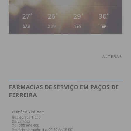
27
26
29
30
°
°
°
°
SÁB
DOM
SEG
TER
ALTERAR
FARMACIAS DE SERVIÇO EM PAÇOS DE
FERREIRA