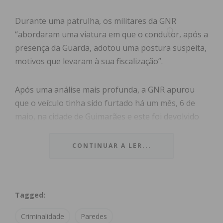
Durante uma patrulha, os militares da GNR
“abordaram uma viatura em que o condutor, após a
presença da Guarda, adotou uma postura suspeita,
motivos que levaram à sua fiscalização”.
Após uma análise mais profunda, a GNR apurou
que o veículo tinha sido furtado há um mês, 6 de
maio, na cidade de Guimarães e este foi devolvido
ao proprietário.
CONTINUAR A LER...
O detido, que não tinha antecedentes criminais, foi
constituído arguido e os factos remetidos ao
Tribunal Judicial de Paredes.
Tagged:
Criminalidade
Paredes