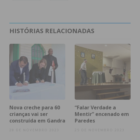
Subscreva a newsletter do
Imediato
HISTÓRIAS RELACIONADAS
Assine nossa newsletter por e-mail e
obtenha de forma regular a informação
atualizada.
Eu li e concordo com os
termos e
condições
Nova creche para 60
“Falar Verdade a
crianças vai ser
Mentir” encenado em
construída em Gandra
Paredes
28 DE NOVEMBRO 2023
25 DE NOVEMBRO 2023