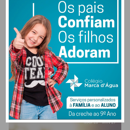
PAÇOS DE FERREIRA
27
°
clear sky
52% humidade
vento: 4m/s O
MAX 28 • MIN 27