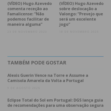
(VÍDEO) Hugo Azevedo
(VÍDEO) Hugo Azevedo
comenta receção ao
sobre deslocação a
Famalicense: “Não
Valongo: “Prevejo que
podemos facilitar de
será um excelente
maneira alguma”
jogo”
23 DE NOVEMBRO 2023
18 DE NOVEMBRO 2023
TAMBÉM PODE GOSTAR
Alexis Guerin Vence na Torre e Assume a
Camisola Amarela da Volta a Portugal
9 DE AGOSTO 2026
Eclipse Total do Sol em Portugal: DGS lança guia
de recomendações para uma observação segura