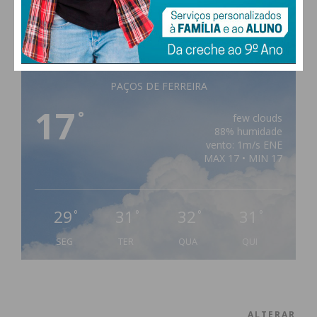
PAÇOS DE FERREIRA
17
°
few clouds
88% humidade
vento: 1m/s ENE
MAX 17 • MIN 17
29
31
32
31
°
°
°
°
SEG
TER
QUA
QUI
ALTERAR