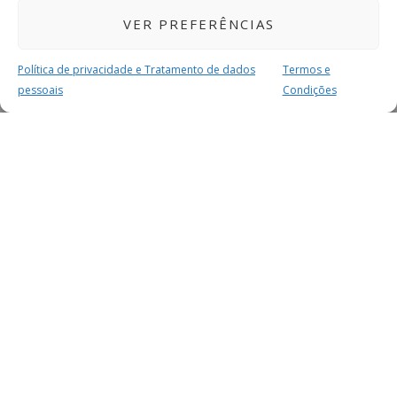
VER PREFERÊNCIAS
Política de privacidade e Tratamento de dados
Termos e
pessoais
Condições
MAIS PARA SI
FACEBOOK
TWITTER
YOUTUBE
INSTAGRAM
READERS
SERVIÇOS