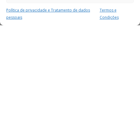
Política de privacidade e Tratamento de dados
Termos e
pessoais
Condições
MAIS PARA SI
FACEBOOK
TWITTER
YOUTUBE
INSTAGRAM
READERS
SERVIÇOS
SOBRE NÓS