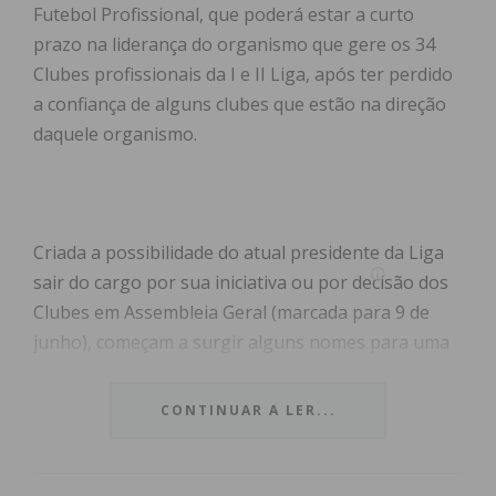
Futebol Profissional, que poderá estar a curto
prazo na liderança do organismo que gere os 34
Clubes profissionais da I e II Liga, após ter perdido
a confiança de alguns clubes que estão na direção
daquele organismo.
Criada a possibilidade do atual presidente da Liga
sair do cargo por sua iniciativa ou por decisão dos
Clubes em Assembleia Geral (marcada para 9 de
junho), começam a surgir alguns nomes para uma
possível substituição de Pedro Proença.
CONTINUAR A LER...
E o nome de Paulo Meneses é um dos que já foi
citado algumas vezes como candidato ao lugar.