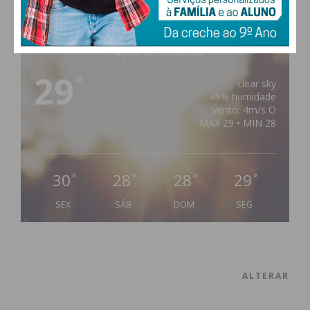
PAÇOS DE FERREIRA
29
°
clear sky
49% humidade
vento: 4m/s O
MAX 29 • MIN 28
30
28
28
29
°
°
°
°
SEX
SÁB
DOM
SEG
ALTERAR