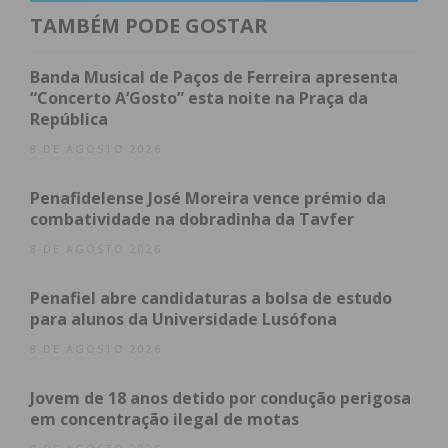
mínima do IMI (0,3%), temos continuado a investir
TAMBÉM PODE GOSTAR
fortemente na área social, através do plano
municipal solidário que já permitiu apoiar inúmeras
Banda Musical de Paços de Ferreira apresenta
famílias Penafidelenses, em diversas áreas como o
“Concerto A’Gosto” esta noite na Praça da
República
arrendamento, energia, aquisição de medicação,
refeições escolares, entre outras”. O autarca
8 DE AGOSTO 2026
referiu ainda que “também ao nível das obras de
Penafidelense José Moreira vence prémio da
proximidade, o Município de Penafiel teve uma
combatividade na dobradinha da Tavfer
forte dinâmica, com investimentos em todas as
8 DE AGOSTO 2026
freguesias do concelho de Penafiel.”
Penafiel abre candidaturas a bolsa de estudo
Ainda no que diz respeito ao IMI, recentemente a
para alunos da Universidade Lusófona
autarquia isentou todos os bombeiros das três
8 DE AGOSTO 2026
corporações, até 150€/ano, valor médio do referido
imposto no concelho de Penafiel. Assim, com base
Jovem de 18 anos detido por condução perigosa
nesta medida, os Bombeiros que não tenham
em concentração ilegal de motas
habitação própria beneficiam de uma contribuição