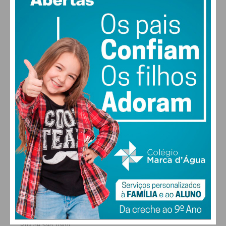
MAX 23 • MIN 23
22
26
28
30
°
°
°
°
SÁB
DOM
SEG
TER
ALTERAR
FARMACIAS DE SERVIÇO EM PAÇOS DE
FERREIRA