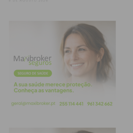
8 DE AGOSTO 2026
municipal de apoio à renda, de montante idêntico,
bem como a atribuição de outras medidas, já
aprovadas, como a atribuição de um seguro de
saúde para todos os “soldados da paz” e ainda a
atribuição de uma tarifa social para a água e
saneamento, para o agregado familiar do
bombeiro.
Subscreva a newsletter do
Imediato
Assine nossa newsletter por e-mail e
obtenha de forma regular a informação