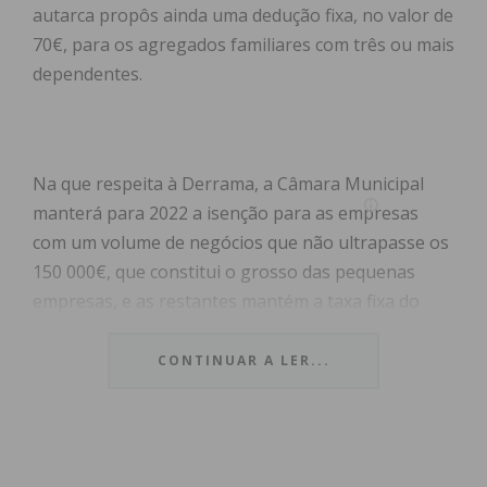
autarca propôs ainda uma dedução fixa, no valor de
70€, para os agregados familiares com três ou mais
dependentes.
Na que respeita à Derrama, a Câmara Municipal
manterá para 2022 a isenção para as empresas
com um volume de negócios que não ultrapasse os
150 000€, que constitui o grosso das pequenas
empresas, e as restantes mantém a taxa fixa do
ano anterior de 1,5%.
CONTINUAR A LER...
Antonino de Sousa, presidente da Câmara
Municipal de Penafiel, salientou o facto do IMI se
manter no valor mais baixo possível que a lei
permite e afirmou que “mesmo mantendo a taxa