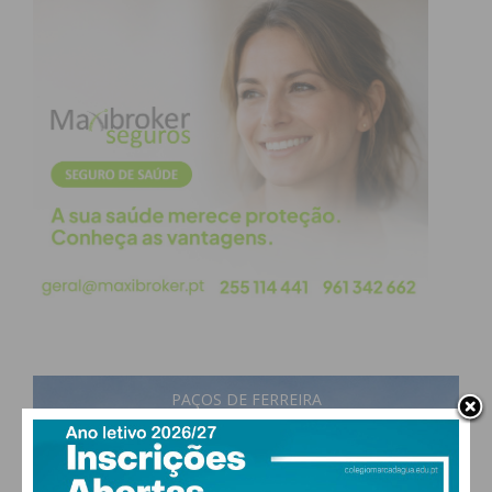
atualizada.
Eu li e concordo com os
termos e
condições
PAÇOS DE FERREIRA
23
°
scattered clouds
74% humidade
vento: 3m/s O