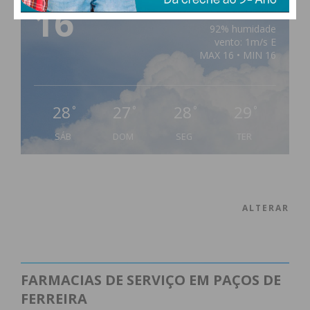
16
°
scattered clouds
92% humidade
vento: 1m/s E
MAX 16 • MIN 16
28
27
28
29
°
°
°
°
SÁB
DOM
SEG
TER
ALTERAR
FARMACIAS DE SERVIÇO EM PAÇOS DE
FERREIRA