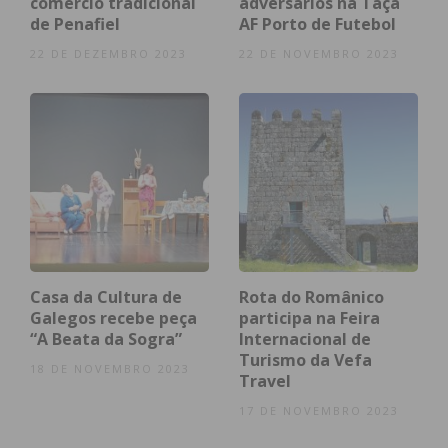
comércio tradicional
adversários na Taça
de Penafiel
AF Porto de Futebol
22 DE DEZEMBRO 2023
22 DE NOVEMBRO 2023
Eu li e concordo com os
termos e
condições
Casa da Cultura de
Rota do Românico
Galegos recebe peça
participa na Feira
“A Beata da Sogra”
Internacional de
Turismo da Vefa
18 DE NOVEMBRO 2023
Travel
17 DE NOVEMBRO 2023