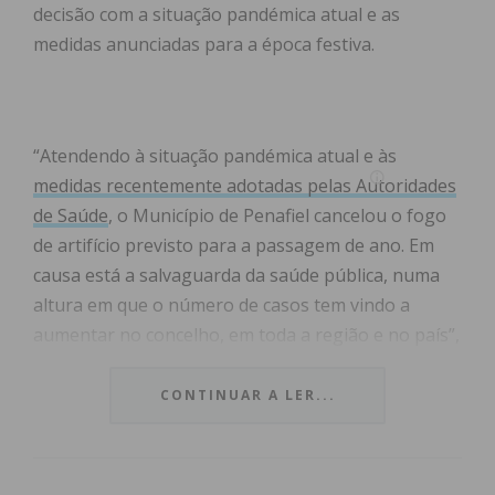
decisão com a situação pandémica atual e as
medidas anunciadas para a época festiva.
“Atendendo à situação pandémica atual e às
medidas recentemente adotadas pelas Autoridades
de Saúde
, o Município de Penafiel cancelou o fogo
de artifício previsto para a passagem de ano. Em
causa está a salvaguarda da saúde pública, numa
altura em que o número de casos tem vindo a
aumentar no concelho, em toda a região e no país”,
indica a autarquia, nas
redes sociais
.
CONTINUAR A LER...
A Câmara Municipal também já tinha
cancelado os
concertos
agendados para a noite de 31 de
dezembro. Agora, também a sessão de fogo-de-