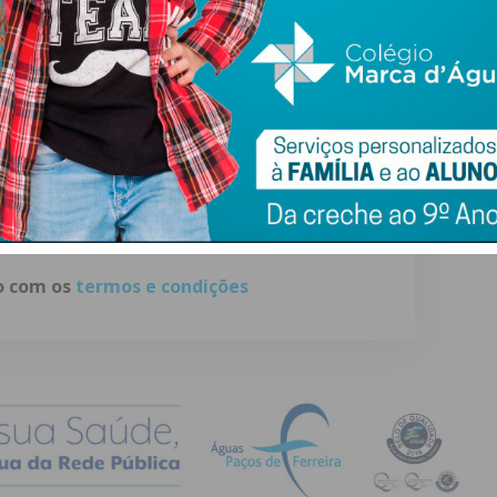
ewsletter do Imediato
ail e obtenha de forma regular a informação
atualizada.
do com os
termos e condições