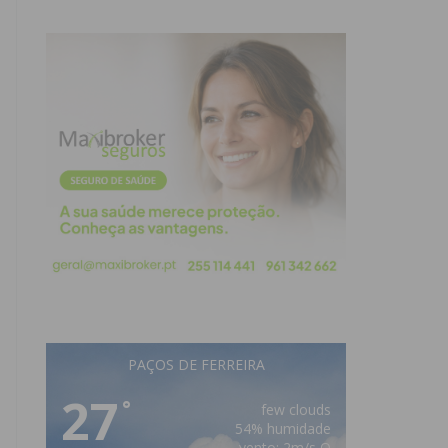
PAÇOS DE FERREIRA
27
°
few clouds
54% humidade
vento: 2m/s O