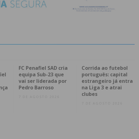
FC Penafiel SAD cria
Corrida ao futebol
iel
equipa Sub-23 que
português: capital
vai ser liderada por
estrangeiro já entra
nça
Pedro Barroso
na Liga 3 e atrai
clubes
7 DE AGOSTO 2026
7 DE AGOSTO 2026