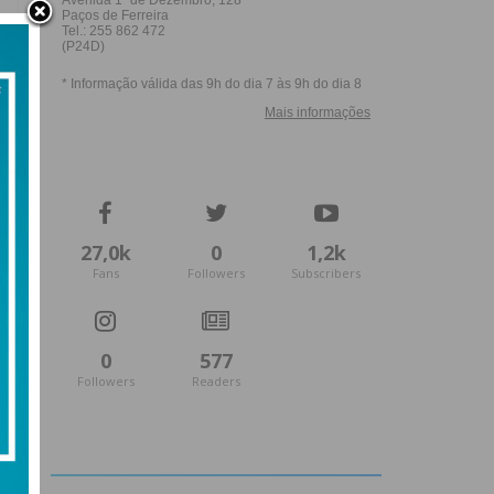
27,0k
0
1,2k
Fans
Followers
Subscribers
0
577
Followers
Readers