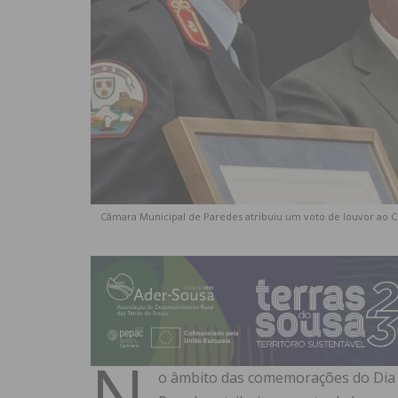
Câmara Municipal de Paredes atribuiu um voto de louvor ao Ch
N
o âmbito das comemorações do Dia 