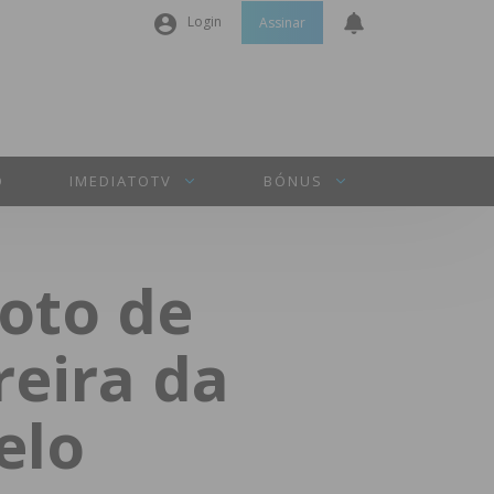
Login
Assinar
Nome de utilizador ou email
*
Senha
*
O
IMEDIATOTV
BÓNUS
Manter sessão
oto de
INICIAR SESSÃO
reira da
Perdeu a sua senha?
elo