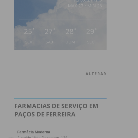
MAX 27 • MIN 26
25
27
28
29
°
°
°
°
SEX
SÁB
DOM
SEG
ALTERAR
FARMACIAS DE SERVIÇO EM
PAÇOS DE FERREIRA