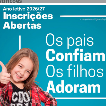
stinções
efe Silva é alvo de reconhecimento público. Ao longo do
nguido com duas importantes condecorações:
s Bombeiros Portugueses, uma das mais altas distinções
 pela Junta de Freguesia de Lordelo, em representação do
l
licamente à atribuição deste voto de louvor pela
ongratulou o Chefe Silva por aquele que considera ser um
momento para agradecer, em nome de toda a comunidade
de missão e serviço contínuo.