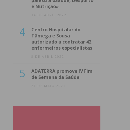
palestra «Saúde, Desporto
e Nutrição»
14 DE ABRIL 2022
4
Centro Hospitalar do
Tâmega e Sousa
autorizado a contratar 42
enfermeiros especialistas
8 DE ABRIL 2022
5
ADATERRA promove IV Fim
de Semana da Saúde
21 DE MAIO 2021