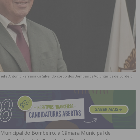
efe António Ferreira da Silva, do corpo dos Bombeiros Voluntários de Lordelo
Municipal do Bombeiro, a Câmara Municipal de