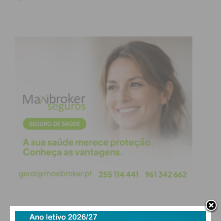
euros pelo aluguer dos equipamentos ao longo de
dois anos, sendo o projeto, segundo a nota enviada
pela Câmara Municipal, apoiado por fundos
comunitários. Conheça as instituições que
receberam estes sistemas interativos:
Associação Paços 2000;
Centro de Convívio Eiriz;
Centro de Convivo de Modelos;
Centro Comunitário de Seroa.
Centro Social e Paroquial de Arreigada
Centro Social e Paroquial de Carvalhosa
Centro Social e Paroquial de Ferreira
Centro Social e Paroquial de Figueiró
Centro Social e Paroquial de Frazão
Centro Social e Paroquial de Freamunde
Centro Social e Paroquial de Freamunde – Lar