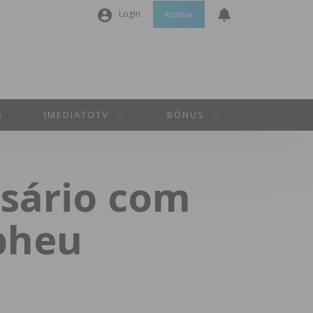
Login
Assinar
Nome de utilizador ou email
*
Senha
*
O
IMEDIATOTV
BÓNUS
Manter sessão
rsário com
INICIAR SESSÃO
pheu
Perdeu a sua senha?