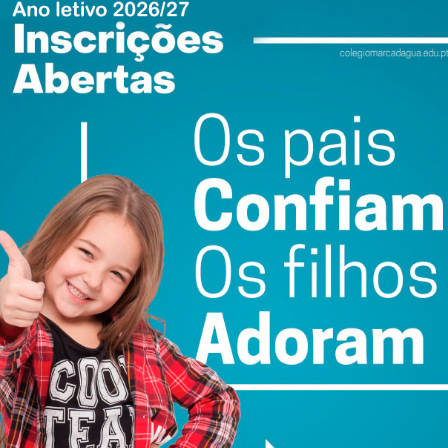
io de Paredes que aborda diversas áreas como história,
cultural, política e social. A Vereadora da Cultura, Beatriz
a nova geração de cultura, nova no sentido de querermos
 havendo escasso público cultural, para não dizer
ação velha de valores, princípios que nos nortearam,
e imaterial estiveram sempre subjacentes às decisões”.
iva promovida pela autarquia, desde 2018, na primeira
e Paredes, com o objetivo de dar a conhecer o percurso e
já consagrados.
iblioteca de Paredes, no âmbito deste projeto, mais de 50
e referência a nível nacional, como Valter Hugo Mãe e