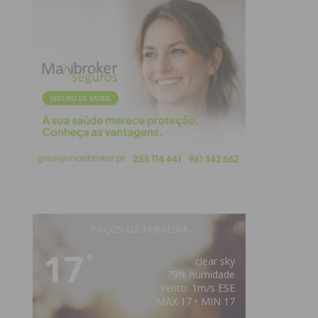
PAÇOS DE FERREIRA
17
°
clear sky
79% humidade
vento: 1m/s ESE
MAX 17 • MIN 17