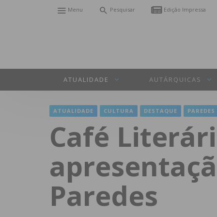
Menu
Pesquisar
Edição Impressa
ATUALIDADE
AUTÁRQUICAS
ATUALIDADE
CULTURA
DESTAQUE
PAREDES
Café Literár
apresentaçã
Paredes