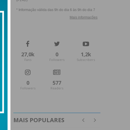
27,0k
0
1,2k
Fans
Followers
Subscribers
0
577
Followers
Readers
MAIS POPULARES