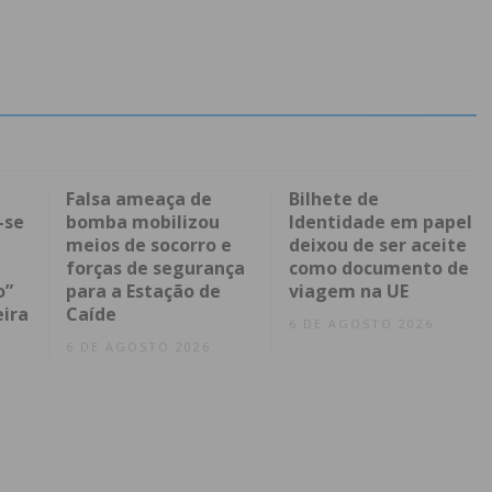
Falsa ameaça de
Bilhete de
-se
bomba mobilizou
Identidade em papel
meios de socorro e
deixou de ser aceite
forças de segurança
como documento de
o”
para a Estação de
viagem na UE
eira
Caíde
6 DE AGOSTO 2026
6 DE AGOSTO 2026