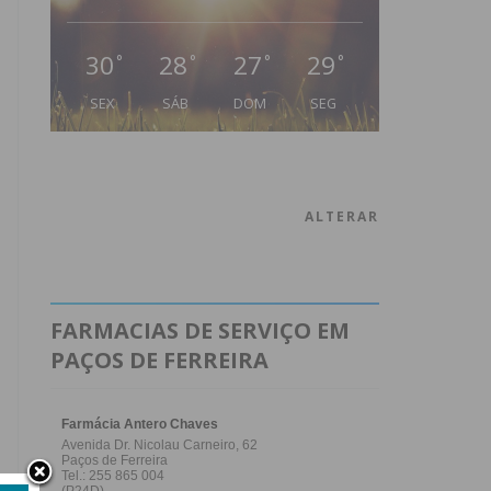
30
28
27
29
°
°
°
°
SEX
SÁB
DOM
SEG
ALTERAR
FARMACIAS DE SERVIÇO EM
PAÇOS DE FERREIRA