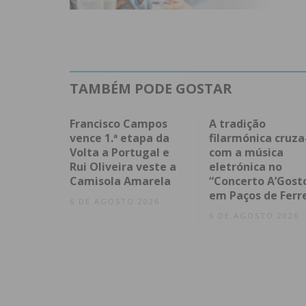
TAMBÉM PODE GOSTAR
Francisco Campos
A tradição
vence 1.ª etapa da
filarmónica cruza
Volta a Portugal e
com a música
Rui Oliveira veste a
eletrónica no
Camisola Amarela
“Concerto A’Gost
em Paços de Ferr
6 DE AGOSTO 2026
6 DE AGOSTO 2026