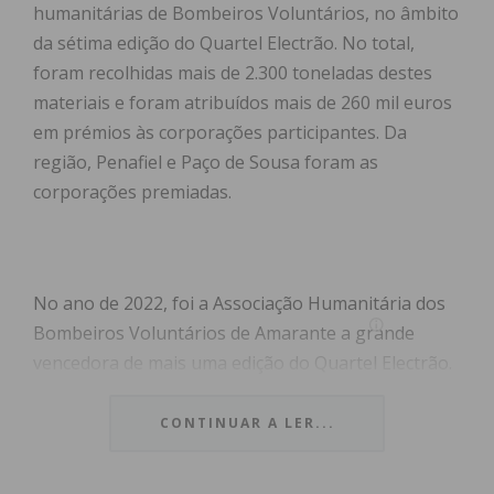
humanitárias de Bombeiros Voluntários, no âmbito
da sétima edição do Quartel Electrão. No total,
foram recolhidas mais de 2.300 toneladas destes
materiais e foram atribuídos mais de 260 mil euros
em prémios às corporações participantes. Da
região, Penafiel e Paço de Sousa foram as
corporações premiadas.
No ano de 2022, foi a Associação Humanitária dos
Bombeiros Voluntários de Amarante a grande
vencedora de mais uma edição do Quartel Electrão.
Por ter sido a corporação do país que recolheu o
maior número de toneladas de pilhas, lâmpadas e
CONTINUAR A LER...
equipamentos elétricos usados – 128 toneladas –
foi premiada com um novo veículo de combate a