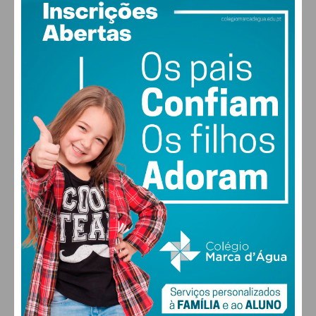
PAÇOS DE FERREIRA
21
°
clear sky
76% humidade
vento: 2m/s SSO
MAX 21 • MIN 21
21
30
31
32
°
°
°
°
SEG
TER
QUA
QUI
ALTERAR
FARMACIAS DE SERVIÇO EM PAÇOS DE