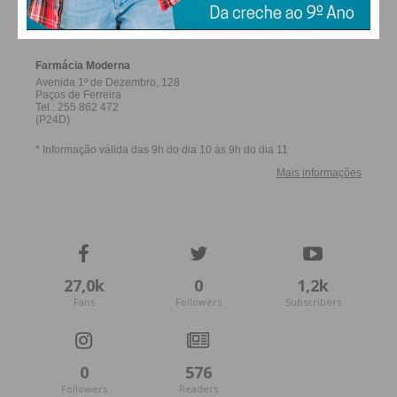
FERREIRA
27,0k
0
1,2k
Fans
Followers
Subscribers
0
576
Followers
Readers