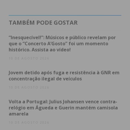
incêndios, no valor de mais de 58 mil euros, tendo
recebido ainda mais de 9.500 euros.
TAMBÉM PODE GOSTAR
Da região, a Associação Humanitária dos
Bombeiros Voluntários de Penafiel recebeu o
“Inesquecível!”: Músicos e público revelam por
Prémio Regional Norte e 750 euros em cartões pré-
que o “Concerto A’Gosto” foi um momento
histórico. Assista ao vídeo!
pagos de combustível, por ter recolhido 50
toneladas de material.
10 DE AGOSTO 2026
Jovem detido após fuga e resistência à GNR em
Para a Associação Humanitária de Bombeiros
concentração ilegal de veículos
Voluntários de Paço de Sousa vieram 1500 euros
10 DE AGOSTO 2026
para serem usados em equipamento de proteção
individual, por ter sido a associação que mais pilhas
Volta a Portugal: Julius Johansen vence contra-
recolheu – uma tonelada.
relógio em Águeda e Guerin mantém camisola
amarela
Na sétima edição do Quartel Electrão – que
10 DE AGOSTO 2026
decorreu de janeiro a novembro de 2022 e que teve