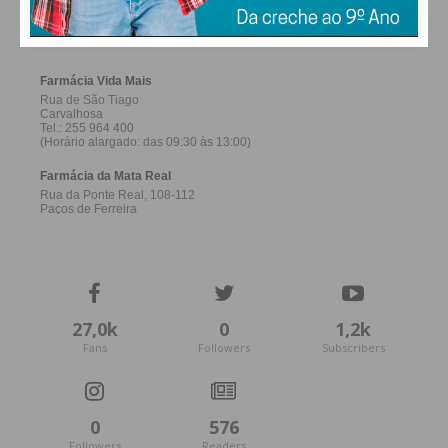
europeias. Por isso, apesar de pequenas
FERREIRA
conquistas, visto que há metas ambiciosas a
cumprir dentro da Agenda 2030, gostaria de ter
visto compromissos mais ousados e mais
ambiciosos como resultado da conferência.
– Tem trabalhado em áreas de investigação à
volta da temática dos oceanos?
A minha principal área de atuação é a investigação
científica na área da Ecologia do Oceano profundo.
Estou, neste momento, a fazer o doutoramento na
27,0k
0
1,2k
Universidade de Salento, no Sul de Itália, onde
Fans
Followers
Subscribers
estou a investigar a ecologia dos corais do oceano
profundo (a cerca de 1500m de profundidade) de
Cabo Verde.
0
576
Followers
Readers