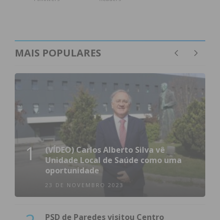
– É uma bióloga do mundo. Portugal não apoia
os jovens cientistas, levando-as a abandonar o
país?
MAIS POPULARES
Na minha opinião, ser cientista é ser um pouco
mais cientista do mundo do que do nosso país. O
mundo científico é internacional e o conhecimento
científico beneficia muito com colaborações
internacionais. No entanto, a falta de investimento
na ciência, principalmente nas ciências ambientais,
dificulta muito a realidade de jovens cientistas, quer
1
(VÍDEO) Carlos Alberto Silva vê
em Portugal, quer em vários países do mundo. A
Unidade Local de Saúde como uma
maioria dos contratos dos cientistas em início de
oportunidade
carreira são à base de bolsas de investigação, o que
23 DE NOVEMBRO 2023
contribui para uma situação de precariedade e
instabilidade.
PSD de Paredes visitou Centro