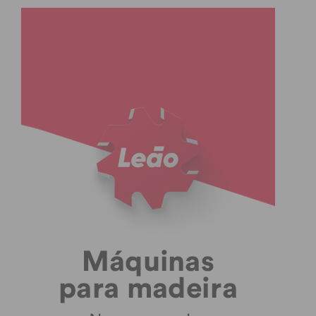
de empregos sustentáveis no Mar.
– Os jovens têm um papel importante na
defesa dos oceanos?
Sem dúvida! Durante o Fórum, António Guterres
pediu desculpa aos jovens pela sua geração não ter
protegido o Oceano. Esta foi, para mim, uma das
declarações mais impactantes. Os jovens têm um
papel importantíssimo na defesa do Oceano, pela
simples razão que somos os “herdeiros” de um
Planeta em ameaça, facto que traz muita
insegurança quanto ao nosso futuro. Além disso, a
nossa geração é a geração mais qualificada de
sempre! Os jovens contribuem com ideias frescas e
contribuem com a sua empatia e visão de mundo.
Acho que nós, jovens, entendemos mais