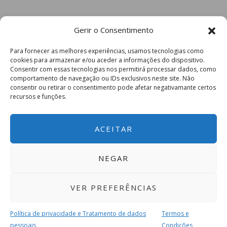
existem diversas formas de poluição muito
preocupantes que ameaçam várias espécies
Gerir o Consentimento
marinhas, sendo, obviamente, a mais conhecida a
poluição por plástico. A má gestão dos recursos de
Para fornecer as melhores experiências, usamos tecnologias como
pesca e a utilização de artes de pesca destrutivas
cookies para armazenar e/ou aceder a informações do dispositivo.
Consentir com essas tecnologias nos permitirá processar dados, como
comprometem a saúde de vários habitats
comportamento de navegação ou IDs exclusivos neste site. Não
marinhos. Estamos a viver um verdadeiro estado de
consentir ou retirar o consentimento pode afetar negativamante certos
recursos e funções.
emergência oceânico!
– O que pode ser feito para um futuro melhor?
ACEITAR
Penso que se cada cidadão entender o poder que
NEGAR
tem, no seu dia-a-dia, o mundo e o futuro podem
ser lugares melhores. A educação é uma
VER PREFERÊNCIAS
ferramenta muito poderosa. Sugiro que o leitor
aprenda um pouco mais sobre o funcionamento
Política de privacidade e Tratamento de dados
Termos e
ecológico do Planeta, como tudo está conectado e
pessoais
Condições