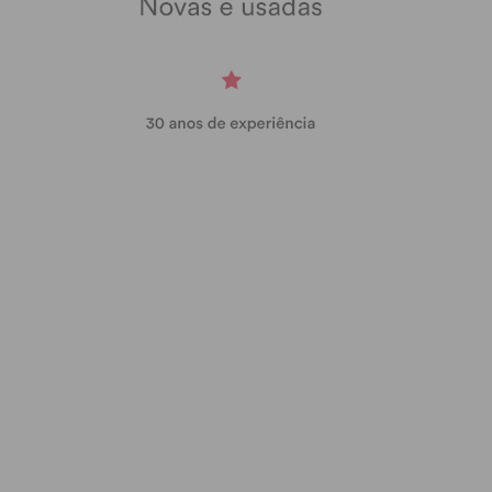
rapidamente que a luta pela conservação do
Oceano e do Planeta é também uma luta contra as
desigualdades sociais. Mas também temos muito
que aprender com as outras gerações! No fundo, o
que precisamos é de uma perspetiva
intergeracional.
– Quais são os principais problemas dos nossos
oceanos?
Infelizmente, o Oceano enfrenta vários problemas.
As consequências das alterações climáticas no
Oceano são um dos cenários mais assustadores,
dada a importância do Oceano na regulação do
clima do Planeta. As alterações climáticas estão a
provocar mudanças irreversíveis no oceano e a pôr
em causa a biodiversidade marinha. Além disso,