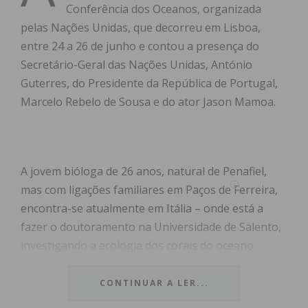
Conferência dos Oceanos, organizada
pelas Nações Unidas, que decorreu em Lisboa,
entre 24 a 26 de junho e contou a presença do
Secretário-Geral das Nações Unidas, António
Guterres, do Presidente da República de Portugal,
Marcelo Rebelo de Sousa e do ator Jason Mamoa.
A jovem bióloga de 26 anos, natural de Penafiel,
mas com ligações familiares em Paços de Ferreira,
encontra-se atualmente em Itália – onde está a
fazer o doutoramento na Universidade de Salento,
investigando a ecologia dos corais do oceano
profundo de Cabo Verde – integrou uma equipa de
cinco elementos (e da qual fizeram parte mais
CONTINUAR A LER...
quatro jovens delegados do México, Chile,