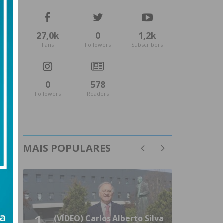
27,0k
0
1,2k
Fans
Followers
Subscribers
0
578
Followers
Readers
MAIS POPULARES
1
(VÍDEO) Carlos Alberto Silva