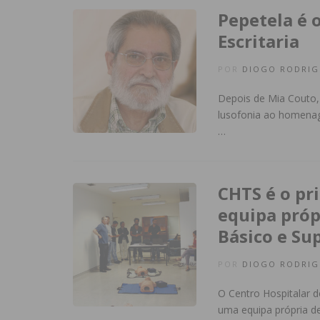
Pepetela é 
Escritaria
POR
DIOGO RODRIG
Depois de Mia Couto, 
lusofonia ao homenage
…
CHTS é o pr
equipa próp
Básico e Su
POR
DIOGO RODRIG
O Centro Hospitalar 
uma equipa própria d