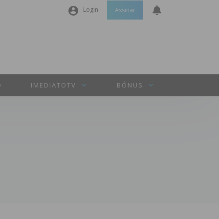
Login
Assinar
Nome de utilizador ou email
*
Senha
*
O
IMEDIATOTV
BÓNUS
Manter sessão
INICIAR SESSÃO
Perdeu a sua senha?