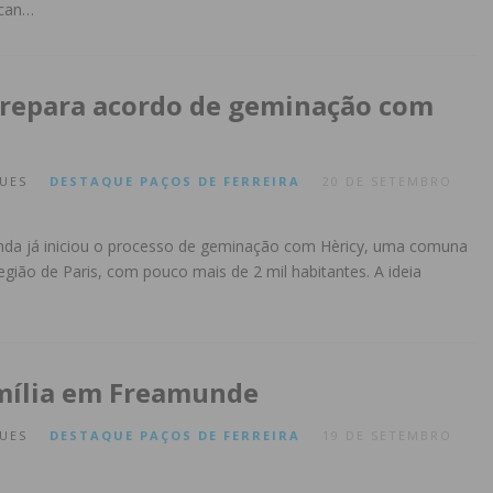
ican…
repara acordo de geminação com
UES
DESTAQUE
PAÇOS DE FERREIRA
20 DE SETEMBRO
nda já iniciou o processo de geminação com Hèricy, uma comuna
egião de Paris, com pouco mais de 2 mil habitantes. A ideia
mília em Freamunde
UES
DESTAQUE
PAÇOS DE FERREIRA
19 DE SETEMBRO