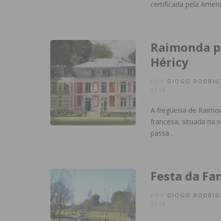
certificada pela Amer
Raimonda p
Héricy
POR
DIOGO RODRIG
2018
A freguesia de Raimo
francesa, situada na r
passa…
Festa da Fa
POR
DIOGO RODRIG
2018