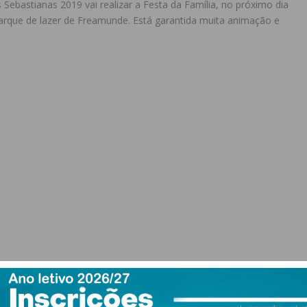
Sebastianas 2019 vai realizar a Festa da Família, no próximo dia
arque de lazer de Freamunde. Está garantida muita animação e