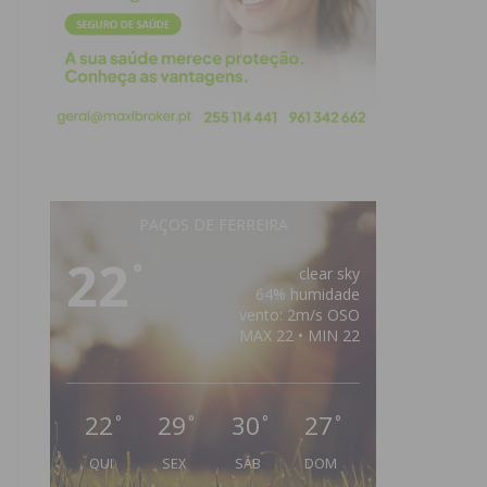
PAÇOS DE FERREIRA
22
°
clear sky
64% humidade
vento: 2m/s OSO
MAX 22 • MIN 22
22
29
30
27
°
°
°
°
QUI
SEX
SÁB
DOM