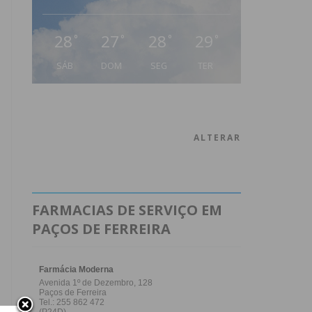
28
27
28
29
°
°
°
°
SÁB
DOM
SEG
TER
ALTERAR
FARMACIAS DE SERVIÇO EM
PAÇOS DE FERREIRA