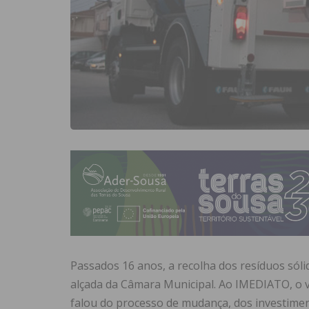
Passados 16 anos, a recolha dos resíduos sóli
alçada da Câmara Municipal. Ao IMEDIATO, o v
falou do processo de mudança, dos investiment