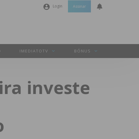
Login
Assinar
Nome de utilizador ou email
*
Senha
*
O
IMEDIATOTV
BÓNUS
Manter sessão
ira investe
INICIAR SESSÃO
Perdeu a sua senha?
o