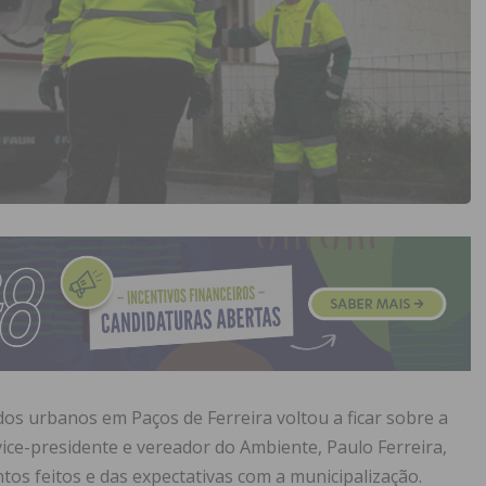
dos urbanos em Paços de Ferreira voltou a ficar sobre a
ice-presidente e vereador do Ambiente, Paulo Ferreira,
os feitos e das expectativas com a municipalização.