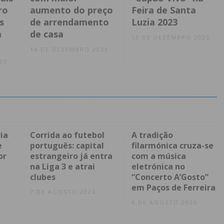
ro
aumento do preço
Feira de Santa
s
de arrendamento
Luzia 2023
a
de casa
13 DE DEZEMBRO 2023
14 DE DEZEMBRO 2023
23
ia
Corrida ao futebol
A tradição
e
português: capital
filarmónica cruza-se
or
estrangeiro já entra
com a música
na Liga 3 e atrai
eletrónica no
clubes
“Concerto A’Gosto”
em Paços de Ferreira
7 DE AGOSTO 2026
6 DE AGOSTO 2026