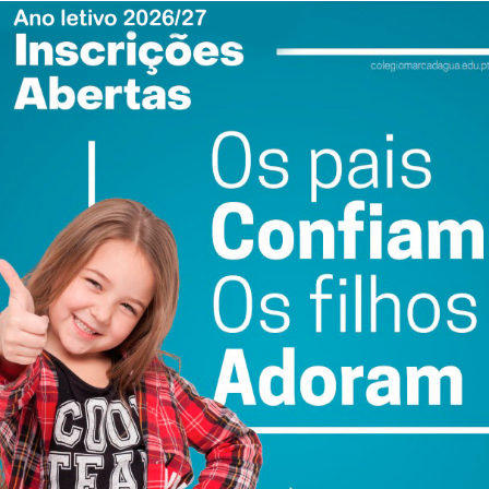
ail e obtenha de forma regular a informação
atualizada.
do com os
termos e condições