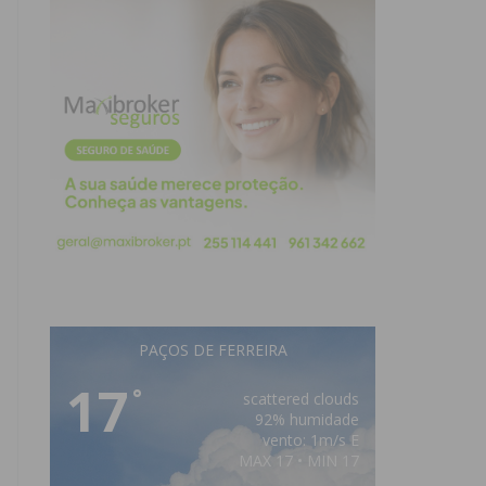
PAÇOS DE FERREIRA
17
°
scattered clouds
92% humidade
vento: 1m/s E
MAX 17 • MIN 17