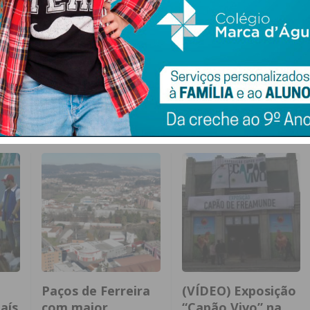
ira
Lixo
Paços de Ferreira
Recolha do Lixo
Paços de Ferreira
(VÍDEO) Exposição
aís
com maior
“Capão Vivo” na