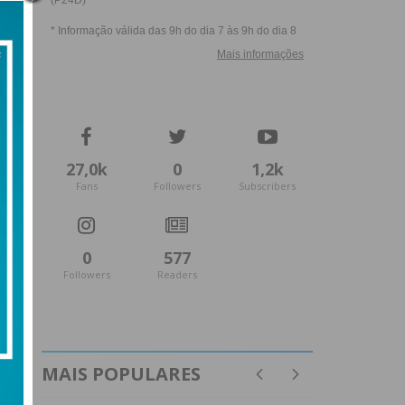
27,0k
0
1,2k
Fans
Followers
Subscribers
0
577
Followers
Readers
MAIS POPULARES