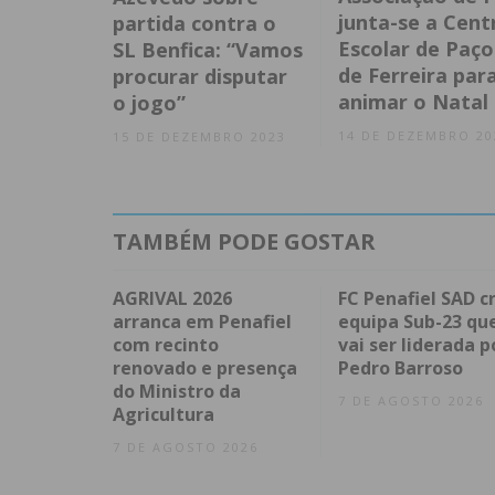
junta-se a Cent
partida contra o
Escolar de Paço
SL Benfica: “Vamos
de Ferreira par
procurar disputar
animar o Natal
o jogo”
14 DE DEZEMBRO 20
15 DE DEZEMBRO 2023
TAMBÉM PODE GOSTAR
AGRIVAL 2026
FC Penafiel SAD cr
arranca em Penafiel
equipa Sub-23 qu
com recinto
vai ser liderada p
renovado e presença
Pedro Barroso
do Ministro da
7 DE AGOSTO 2026
Agricultura
7 DE AGOSTO 2026