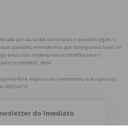
orado por causa das burocracias e questões legais. O
am duas questões, entendermos que conseguimos fazer um
ngo prazo esta mudança vai ser benéfica para o
ara os cidadãos”, disse.
segunda-feira, implicou um investimento que supera os
 do IMEDIATO.
ewsletter do Imediato