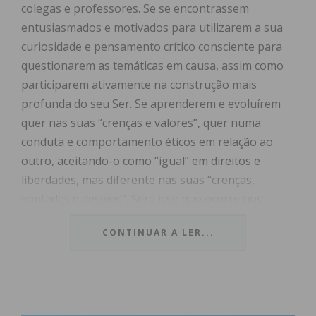
colegas e professores. Se se encontrassem
entusiasmados e motivados para utilizarem a sua
curiosidade e pensamento crítico consciente para
questionarem as temáticas em causa, assim como
participarem ativamente na construção mais
profunda do seu Ser. Se aprenderem e evoluírem
quer nas suas “crenças e valores”, quer numa
conduta e comportamento éticos em relação ao
outro, aceitando-o como “igual” em direitos e
liberdades, mas diferente nas suas “crenças,
vontades e desejos”. Será isso que ocorre nos
nossos jovens?
CONTINUAR A LER...
Idealmente, a classe docente, sabendo da
importância da sua profissão, a “profissão das