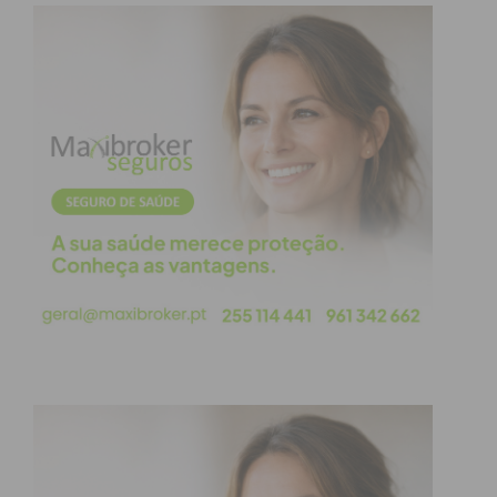
natureza criminal aumentaram 93.3%. Fora do
ambiente escolar, a delinquência juvenil aumentou
5.6% e a criminalidade grupal 18%. Estamos
efetivamente a criar uma sociedade mais evoluída
não só cientifica e tecnologicamente, mas também
mais ética e feliz?
No que toca aos docentes, segundo a investigadora
Raquel Varela da Universidade Nova, em 2018, “a
exaustão emocional apresenta valores
elevadíssimos” entre a classe, atingindo mais de
60% dos inquiridos. Se acontecia isto antes do
Covid-19, como será agora? Basta estar atento às
manifestações da classe em causa para constatar
que as “coisas” não andam bem!