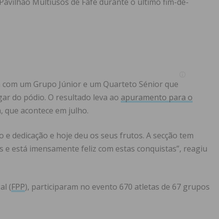
Pavilhão Multiusos de Fafe durante o último fim-de-
 com um Grupo Júnior e um Quarteto Sénior que
ar do pódio. O resultado leva ao
apuramento para o
, que acontece em julho.
 e dedicação e hoje deu os seus frutos. A secção tem
s e está imensamente feliz com estas conquistas”, reagiu
l (
FPP
), participaram no evento 670 atletas de 67 grupos