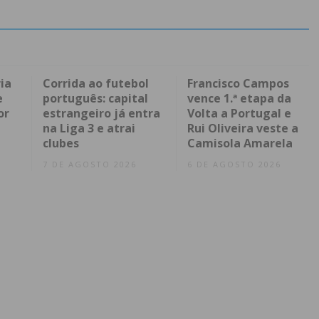
ia
Corrida ao futebol
Francisco Campos
e
português: capital
vence 1.ª etapa da
or
estrangeiro já entra
Volta a Portugal e
na Liga 3 e atrai
Rui Oliveira veste a
clubes
Camisola Amarela
7 DE AGOSTO 2026
6 DE AGOSTO 2026