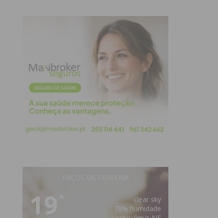
PAÇOS DE FERREIRA
19
°
clear sky
79% humidade
vento: 0m/s NE