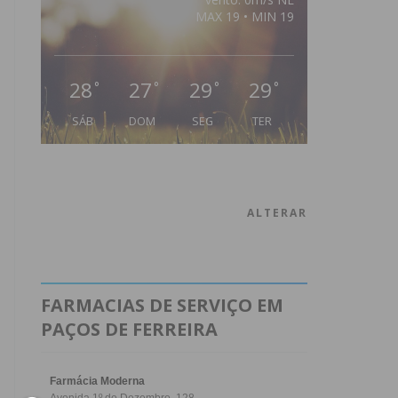
MAX 19 • MIN 19
28
27
29
29
°
°
°
°
SÁB
DOM
SEG
TER
ALTERAR
FARMACIAS DE SERVIÇO EM
PAÇOS DE FERREIRA