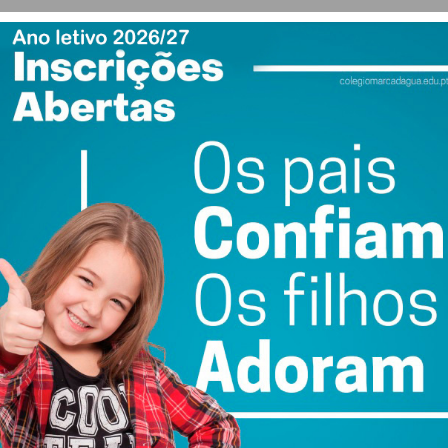
VIEW AS LIST
SLIDESHOW
Fotografia: Juventude Pacense
ewsletter do Imediato
ail e obtenha de forma regular a informação