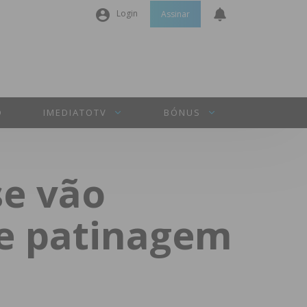
Login
Assinar
Nome de utilizador ou email
*
Senha
*
O
IMEDIATOTV
BÓNUS
Manter sessão
se vão
INICIAR SESSÃO
de patinagem
Perdeu a sua senha?