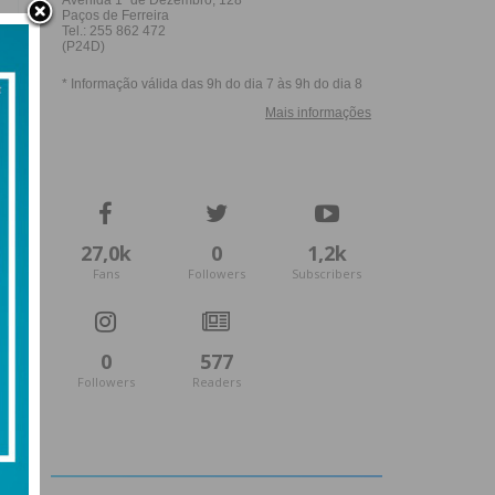
27,0k
0
1,2k
Fans
Followers
Subscribers
0
577
Followers
Readers