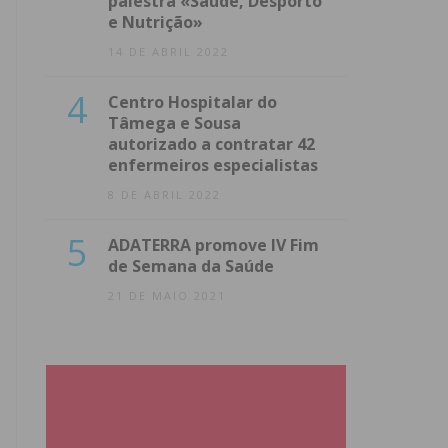
palestra «Saúde, Desporto
e Nutrição»
14 DE ABRIL 2022
4
Centro Hospitalar do
Tâmega e Sousa
autorizado a contratar 42
enfermeiros especialistas
8 DE ABRIL 2022
5
ADATERRA promove IV Fim
de Semana da Saúde
21 DE MAIO 2021