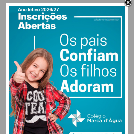
PAÇOS DE FERREIRA
13
°
clear sky
94% humidade
vento: 1m/s ENE
MAX 13 • MIN 13
30
30
30
28
°
°
°
°
QUI
SEX
SÁB
DOM
ALTERAR