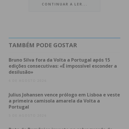
Além de Américo Francisco e
João Grilo
, integram
CONTINUAR A LER...
também a comitiva lusa João Sousa, do Boavista FC,
Pedro Pereira, do SC Braga, e o madeirense Miguel
Silva, que tem a sua própria academia de bilhar –
AB Miguel Silva.
TAMBÉM PODE GOSTAR
Subscreva a newsletter do
Bruno Silva fora da Volta a Portugal após 15
edições consecutivas: «É impossível esconder a
Imediato
desilusão»
6 DE AGOSTO 2026
Assine nossa newsletter por e-mail e
obtenha de forma regular a informação
Julius Johansen vence prólogo em Lisboa e veste
a primeira camisola amarela da Volta a
atualizada.
Portugal
5 DE AGOSTO 2026