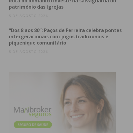
Rota do Românico investe na salvaguarda do
património das igrejas
Eu li e concordo com os
termos e
5 DE AGOSTO 2026
condições
“Dos 8 aos 80”: Paços de Ferreira celebra pontes
intergeracionais com jogos tradicionais e
piquenique comunitário
5 DE AGOSTO 2026