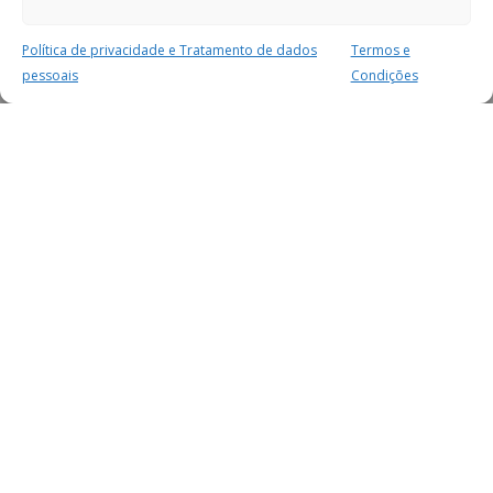
Política de privacidade e Tratamento de dados
Termos e
pessoais
Condições
MAIS PARA SI
FACEBOOK
TWITTER
YOUTUBE
INSTAGRAM
READERS
SERVIÇOS