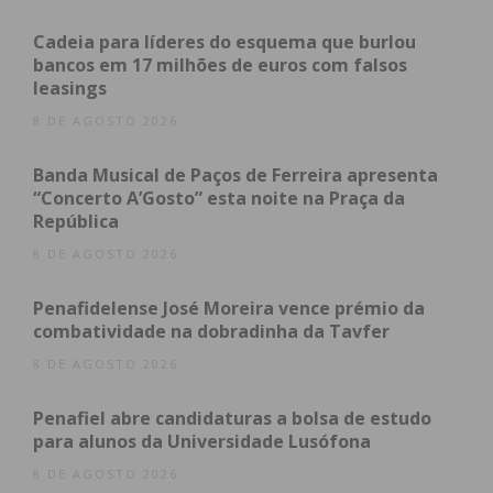
ocorrência e deteve o homem que, ao que o Jornal
IMEDIATO apurou, o homem não é da região e já
Cadeia para líderes do esquema que burlou
tinha antecedentes criminais por crimes da mesma
bancos em 17 milhões de euros com falsos
leasings
natureza.
8 DE AGOSTO 2026
Banda Musical de Paços de Ferreira apresenta
Subscreva a newsletter do
“Concerto A’Gosto” esta noite na Praça da
Imediato
República
8 DE AGOSTO 2026
Assine nossa newsletter por e-mail e
Penafidelense José Moreira vence prémio da
obtenha de forma regular a informação
combatividade na dobradinha da Tavfer
atualizada.
8 DE AGOSTO 2026
Penafiel abre candidaturas a bolsa de estudo
para alunos da Universidade Lusófona
8 DE AGOSTO 2026
Eu li e concordo com os
termos e