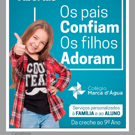
22
26
28
30
°
°
°
°
SÁB
DOM
SEG
TER
ALTERAR
FARMACIAS DE SERVIÇO EM PAÇOS DE
FERREIRA