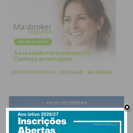
PAÇOS DE FERREIRA
22
°
scattered clouds
80% humidade
vento: 2m/s O
MAX 22 • MIN 22