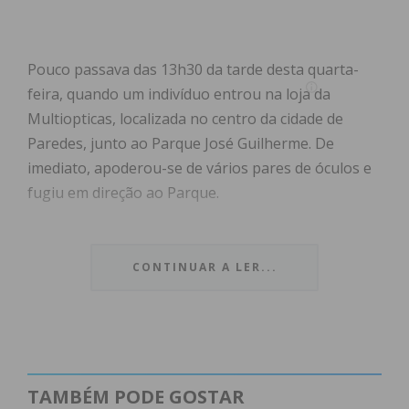
Pouco passava das 13h30 da tarde desta quarta-
feira, quando um indivíduo entrou na loja da
Multiopticas, localizada no centro da cidade de
Paredes, junto ao Parque José Guilherme. De
imediato, apoderou-se de vários pares de óculos e
fugiu em direção ao Parque.
Depois do assaltante ter abandonado a loja,
populares que se encontravam nas proximidades
CONTINUAR A LER...
aperceberam-se do sucedido e foram no encalço do
ladrão, tendo-o retido no Parque José Guilherme
até à chegada das autoridades.
A GNR de Paredes esteve no local a tomar conta da
TAMBÉM PODE GOSTAR