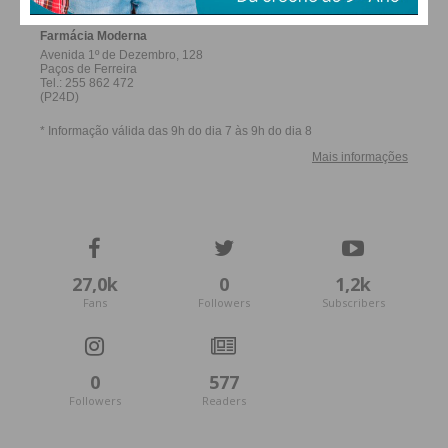
27,0k
0
1,2k
Fans
Followers
Subscribers
0
577
Followers
Readers