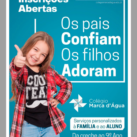
30
°
scattered clouds
39% humidade
vento: 4m/s O
MAX 30 • MIN 28
30
27
28
29
°
°
°
°
SEX
SÁB
DOM
SEG
ALTERAR
FARMACIAS DE SERVIÇO EM PAÇOS DE
FERREIRA