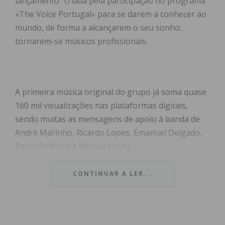
lançamento” criada pela participação no programa
«The Voice Portugal» para se darem a conhecer ao
mundo, de forma a alcançarem o seu sonho:
tornarem-se músicos profissionais.
A primeira música original do grupo já soma quase
160 mil visualizações nas plataformas digitais,
sendo muitas as mensagens de apoio à banda de
André Marinho, Ricardo Lopes, Emanuel Delgado,
Paulo Pedroso e Nelson Costa.
O
grupo
conta com quase uma década de história,
CONTINUAR A LER...
sendo que a sua formação atual ficou definida há
três anos. À procura de um vocalista, os elementos
viram a atuação de Emanuel Delgado no programa