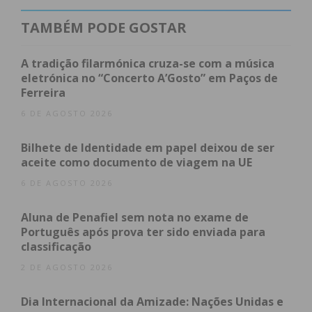
de talentos e lançaram um convite para se juntar
ao projeto.
TAMBÉM PODE GOSTAR
“Já tínhamos esta música há algum tempo, mas
A tradição filarmónica cruza-se com a música
dado que agora nos demos a conhecer ao mundo
eletrónica no “Concerto A’Gosto” em Paços de
Ferreira
aproveitamos isso como ‘rampa de lançamento’
para podermos mostrar algo nosso ao público”,
6 DE AGOSTO 2026
conta Ricardo Lopes, baterista dos Arpen, à
Bilhete de Identidade em papel deixou de ser
conversa com o IMEDIATO
.
aceite como documento de viagem na UE
6 DE AGOSTO 2026
Recentemente, o grupo marcou presença no
programa televisivo «The Voice Portugal», tendo
Aluna de Penafiel sem nota no exame de
chegado à fase de batalhas. Veja o videoclipe do
Português após prova ter sido enviada para
single.
classificação
2 DE AGOSTO 2026
Dia Internacional da Amizade: Nações Unidas e