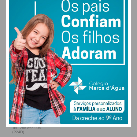
30
30
29
28
°
°
°
°
QUI
SEX
SÁB
DOM
ALTERAR
FARMACIAS DE SERVIÇO EM PAÇOS DE
FERREIRA