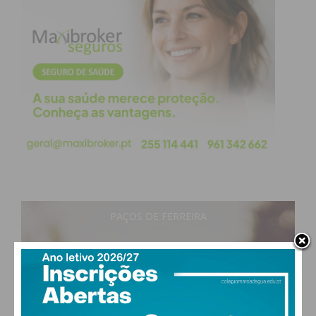
PAÇOS DE FERREIRA
22
°
clear sky
70% humidade
vento: 1m/s ONO
MAX 23 • MIN 22