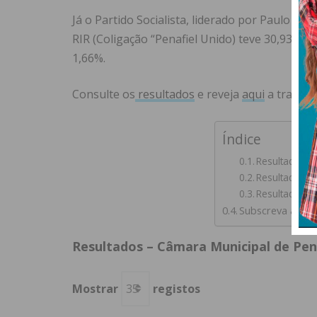
Já o Partido Socialista, liderado por Paulo Ar
RIR (Coligação “Penafiel Unido) teve 30,93% d
1,66%.
Consulte os
resultados
e reveja
aqui
a transmi
Índice
Resultados –
Resultados –
Resultados – 
Subscreva a new
Resultados – Câmara Municipal de Pen
Mostrar
registos