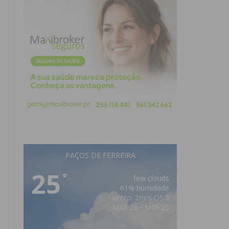
PAÇOS DE FERREIRA
25
°
few clouds
61% humidade
vento: 2m/s OSO
MAX 26 • MIN 25