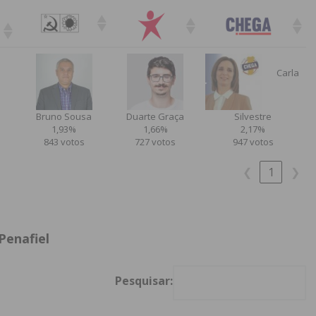
Carla
Bruno Sousa
Duarte Graça
Silvestre
1,93%
1,66%
2,17%
843 votos
727 votos
947 votos
❮
1
❯
Penafiel
Pesquisar: