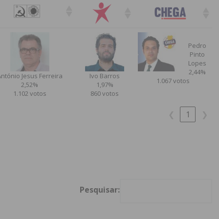
Pedro
Pinto
Lopes
2,44%
ntónio Jesus Ferreira
Ivo Barros
1.067 votos
2,52%
1,97%
1.102 votos
860 votos
❮
1
❯
Pesquisar: