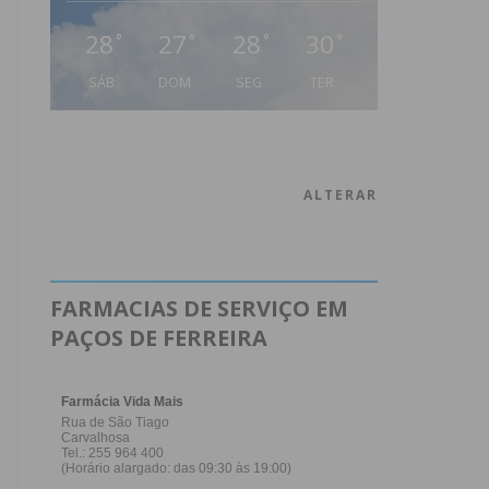
28
27
28
30
°
°
°
°
SÁB
DOM
SEG
TER
ALTERAR
FARMACIAS DE SERVIÇO EM
PAÇOS DE FERREIRA