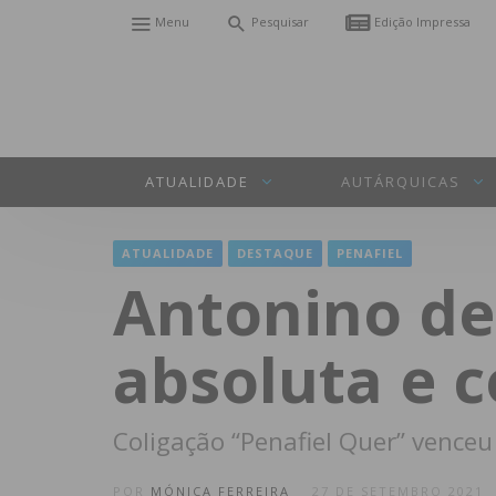
Menu
Pesquisar
Edição Impressa
ATUALIDADE
AUTÁRQUICAS
ATUALIDADE
DESTAQUE
PENAFIEL
Antonino de
absoluta e 
Coligação “Penafiel Quer” venceu
POR
MÓNICA FERREIRA
27 DE SETEMBRO 2021