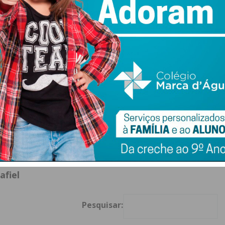
aújo Correia, que se apresentou a votos em coligação com o
os votos. O partido Chega teve 2,17%, a CDU 1,93% é o BE
ssão do IMEDIATO da noite eleitoral:
 Câmara Municipal de Penafiel
 Assembleia Municipal de Penafiel
Juntas de Freguesia
sletter do Imediato
afiel
Pesquisar: