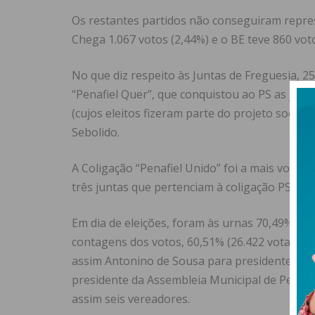
Os restantes partidos não conseguiram repres
Chega 1.067 votos (2,44%) e o BE teve 860 voto
No que diz respeito às Juntas de Freguesia, 25
“Penafiel Quer”, que conquistou ao PS as jun
(cujos eleitos fizeram parte do projeto social
Sebolido.
A Coligação “Penafiel Unido” foi a mais votada
três juntas que pertenciam à coligação PSD/C
Em dia de eleições, foram às urnas 70,49% dos
contagens dos votos, 60,51% (26.422 votantes)
assim Antonino de Sousa para presidente da C
presidente da Assembleia Municipal de Penafi
assim seis vereadores.