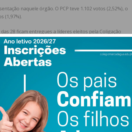
entação naquele órgão. O PCP teve 1.102 votos (2,52%), o
s (1,97%).
 das 28 ficam entregues a líderes eleitos pela Coligação
tas de São Mamede de Recesinhos, Cabeça Santa e Capela
ista em 2017) e ganhou os bastiões socialistas de Rio Mau e
 em três freguesias: Abragão, Luzim e Vila Cova e Canelas,
DS-PP.
 eleitores penafidelenses (43.664 votantes). Encerradas as
 foram atribuídos à Coligação “Penafiel Quer”, que elege
âmara Municipal de Penafiel e Alberto Santos para
el. A coligação conquistou ainda mais um mandato e elege