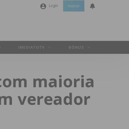
Login
Assinar
Nome de utilizador ou email
*
Senha
*
O
IMEDIATOTV
BÓNUS
Manter sessão
 com maioria
INICIAR SESSÃO
um vereador
Perdeu a sua senha?