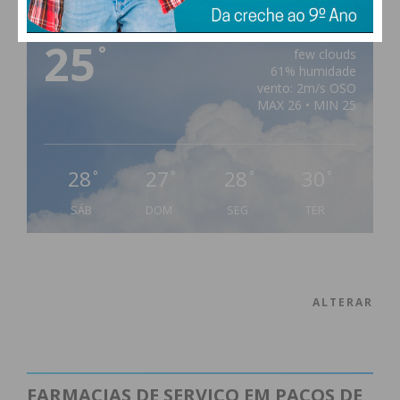
atualizada.
PAÇOS DE FERREIRA
25
°
few clouds
61% humidade
vento: 2m/s OSO
MAX 26 • MIN 25
Eu li e concordo com os
termos e
condições
28
27
28
30
°
°
°
°
SÁB
DOM
SEG
TER
ALTERAR
FARMACIAS DE SERVIÇO EM PAÇOS DE