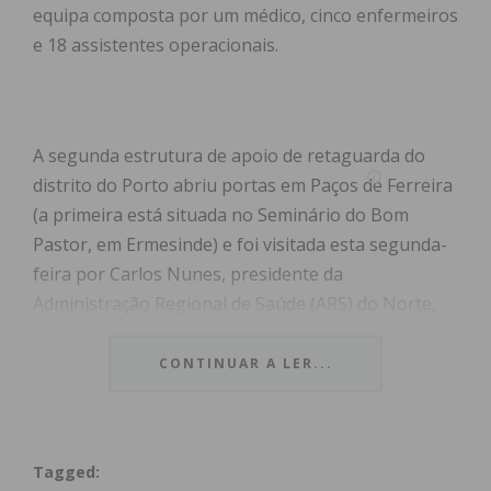
equipa composta por um médico, cinco enfermeiros
e 18 assistentes operacionais.
A segunda estrutura de apoio de retaguarda do
distrito do Porto abriu portas em Paços de Ferreira
(a primeira está situada no Seminário do Bom
Pastor, em Ermesinde) e foi visitada esta segunda-
feira por Carlos Nunes, presidente da
Administração Regional de Saúde (ARS) do Norte,
acompanhado de Marco Martins, Presidente da
Comissão de Proteção Civil Distrital do Porto,
CONTINUAR A LER...
Humberto Brito, presidente da Câmara Municipal
de Paços de Ferreira e representantes da
Segurança Social do Porto.
Tagged: