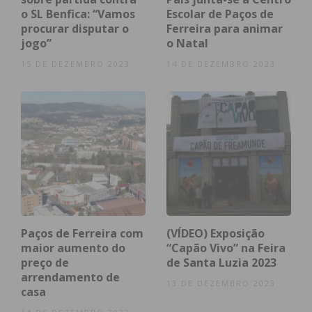
o SL Benfica: “Vamos
Escolar de Paços de
quinze dos quais de ação direta e três de serviços
procurar disputar o
Ferreira para animar
gerais.
jogo”
o Natal
15 DE DEZEMBRO 2023
14 DE DEZEMBRO 2023
VIEW AS LIST
SLIDESHOW
“Esta estrutura tem duas finalidades: acolher
utentes positivos que podem ter alta clínica e não
Paços de Ferreira com
(VÍDEO) Exposição
têm resposta nas famílias ou nas suas casas e dar
maior aumento do
“Capão Vivo” na Feira
preço de
de Santa Luzia 2023
resposta aos surtos nos lares”, afirmou Carlos
arrendamento de
Nunes, presidente da ARS Norte. A estrutura de
13 DE DEZEMBRO 2023
casa
apoio de retaguarda de Paços de Ferreira foi criada