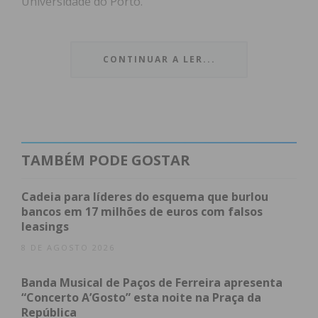
Universidade do Porto.
O desafio, promovido pela Universidade Júnior da
Universidade do Porto em colaboração com a
CONTINUAR A LER...
Ordem dos Engenheiros – Região Norte, não era
fácil. Os participantes foram desafiados a
atravessar todas as fases de um projeto de
engenharia real: desde a
conceção e modelação
3D
até à impressão dos chassis e ao
TAMBÉM PODE GOSTAR
desenvolvimento integral dos componentes
eletrónicos e mecânicos de veículos robóticos
Cadeia para líderes do esquema que burlou
controlados remotamente (RC).
bancos em 17 milhões de euros com falsos
leasings
8 DE AGOSTO 2026
Índice
O caminho para o primeiro lugar
Banda Musical de Paços de Ferreira apresenta
Um impulso para as carreiras STEM
“Concerto A’Gosto” esta noite na Praça da
República
Subscreva a newsletter do Imediato