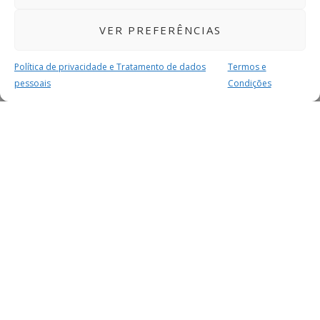
VER PREFERÊNCIAS
Política de privacidade e Tratamento de dados
Termos e
pessoais
Condições
MAIS PARA SI
FACEBOOK
TWITTER
YOUTUBE
INSTAGRAM
READERS
SERVIÇOS