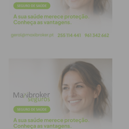
nível de competência
demonstrados pelos nossos
alunos são motivo de orgulho
para toda a comunidade
educativa da ESPF!”
Um impulso para as carreiras
STEM
A vitória na Engineer League é frequentemente
vista como um barómetro de talento para as áreas
de Ciência, Tecnologia, Engenharia e Matemática
(STEM). Ao vencerem uma competição com a