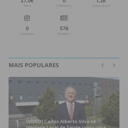
27,0k
0
1,2k
Fans
Followers
Subscribers
0
576
Followers
Readers
MAIS POPULARES
1
(VÍDEO) Carlos Alberto Silva vê
Unidade Local de Saúde como uma