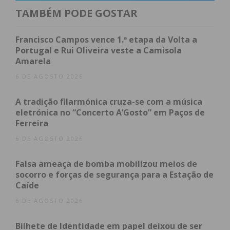
relevância educativa e social. Nesta edição de 2026,
TAMBÉM PODE GOSTAR
o talento e o olhar crítico das jovens de Freamunde
superiorizaram-se a uma forte concorrência,
Francisco Campos vence 1.ª etapa da Volta a
garantindo-lhes um prémio monetário no valor de
Portugal e Rui Oliveira veste a Camisola
Amarela
2.750 euros
.
6 DE AGOSTO 2026
A cerimónia oficial de entrega dos prémios
A tradição filarmónica cruza-se com a música
decorreu na passada sexta-feira, dia 29 de maio, no
eletrónica no “Concerto A’Gosto” em Paços de
emblemático Teatro Thalia, em Lisboa. O momento
Ferreira
representou o culminar de um percurso de esforço
6 DE AGOSTO 2026
e dedicação, partilhado com a comunidade escolar.
Falsa ameaça de bomba mobilizou meios de
Veja o vídeo vencedor das alunas freamundenses:
socorro e forças de segurança para a Estação de
Caíde
6 DE AGOSTO 2026
Bilhete de Identidade em papel deixou de ser