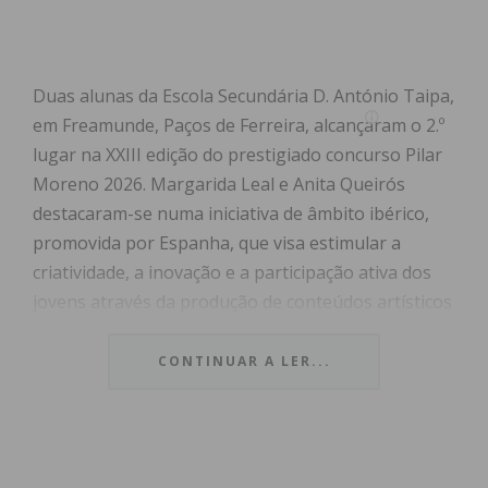
Duas alunas da Escola Secundária D. António Taipa,
em Freamunde, Paços de Ferreira, alcançaram o 2.º
lugar na XXIII edição do prestigiado concurso Pilar
Moreno 2026. Margarida Leal e Anita Queirós
destacaram-se numa iniciativa de âmbito ibérico,
promovida por Espanha, que visa estimular a
criatividade, a inovação e a participação ativa dos
jovens através da produção de conteúdos artísticos
e audiovisuais.
CONTINUAR A LER...
O concurso, que anualmente reúne projetos de
diversas escolas e regiões de Portugal, desafia os
estudantes a desenvolverem trabalhos originais
em formato de vídeo sobre temas de elevada