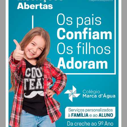
26
°
clear sky
59% humidade
vento: 1m/s O
MAX 26 • MIN 26
30
28
28
29
°
°
°
°
SEX
SÁB
DOM
SEG
ALTERAR
FARMACIAS DE SERVIÇO EM PAÇOS DE
FERREIRA