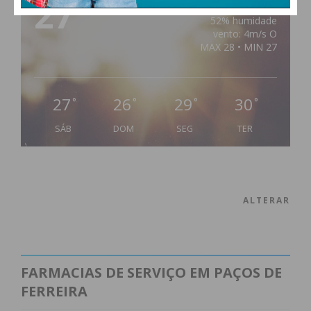
27
°
clear sky
52% humidade
vento: 4m/s O
MAX 28 • MIN 27
27
26
29
30
°
°
°
°
SÁB
DOM
SEG
TER
ALTERAR
FARMACIAS DE SERVIÇO EM PAÇOS DE
FERREIRA