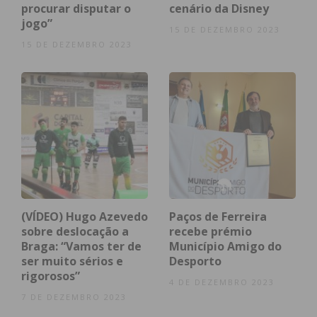
procurar disputar o
cenário da Disney
Assine nossa newsletter por e-mail e
jogo”
15 DE DEZEMBRO 2023
obtenha de forma regular a informação
15 DE DEZEMBRO 2023
atualizada.
Eu li e concordo com os
termos e
condições
(VÍDEO) Hugo Azevedo
Paços de Ferreira
sobre deslocação a
recebe prémio
Braga: “Vamos ter de
Município Amigo do
ser muito sérios e
Desporto
rigorosos”
4 DE DEZEMBRO 2023
7 DE DEZEMBRO 2023