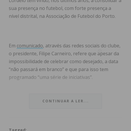
Lordelo tem vindo, nos últimos anos, a consolidar a
sua presença no futebol, com forte presença a
nível distrital, na Associação de Futebol do Porto.
Em
comunicado
, através das redes sociais do clube,
o presidente, Filipe Carneiro, refere que apesar da
impossibilidade de celebrar como desejado, a data
“não passará em branco” e que para isso tem
programado “uma série de iniciativas”.
Em fim de comunicado, o Presidente do clube
lordelense visou deixar uma mensagem de apreço e
CONTINUAR A LER...
de agradecimento a todos aqueles que são parte
integrante do
clube
, em qualquer uma das suas
vertentes.
Tagged: